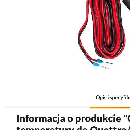
Zestawy dla przemysłu
Promienniki
Zestawy akumulatorów
Termostaty
Akumulatory
Akcesoria do ogrzewania
Akcesoria do magazynów
elektrycznego
energii
Opis i specyfik
Informacja o produkcie "
temperatury do Quattro