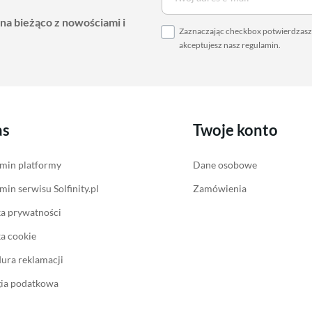
 na bieżąco z nowościami i
Zaznaczając checkbox potwierdzasz,
akceptujesz nasz
regulamin
.
as
Twoje konto
min platformy
Dane osobowe
min serwisu Solfinity.pl
Zamówienia
ka prywatności
ka cookie
ura reklamacji
gia podatkowa