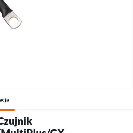
Termostaty do pomp
Ładowarki do pojazdów
Akcesoria do pomp ciepła
elektrycznych
Akcesoria do ładowarek
acja
Czujnik
/MultiPlus/GX