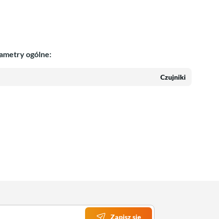
ametry ogólne:
Czujniki
Zapisz się