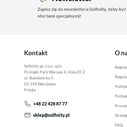
Zapisz się do newslettera Solfinity, żeby być
ofertami specjalnymi!
Kontakt
O n
Solfinity sp. z o.o. sp.k.
Regula
Prologis Park Warsaw II, Hala DC2
Regula
ul. Staniewicka 5
03-310 Warszawa
Polity
Polska
Polity
+48 22 428 87 77
Proced
sklep@solfinity.pl
Strate
FAQ