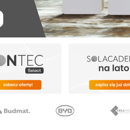
Termostaty do pomp
Ładowarki do pojazdów
Akcesoria do pomp ciepła
elektrycznych
Akcesoria do ładowarek