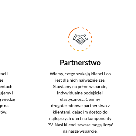
Partnerstwo
nci i
Wiemy, czego szukają klienci i co
ze
jest dla nich najważniejsze.
entach
Stawiamy na pełne wsparcie,
ujemy i
indywidualne podejście i
ą wiedzę
elastyczność. Cenimy
ąc na
długoterminowe partnerstwo z
rów.
klientami, dając im dostęp do
najlepszych ofert na komponenty
PV. Nasi klienci zawsze mogą liczyć
na nasze wsparcie.