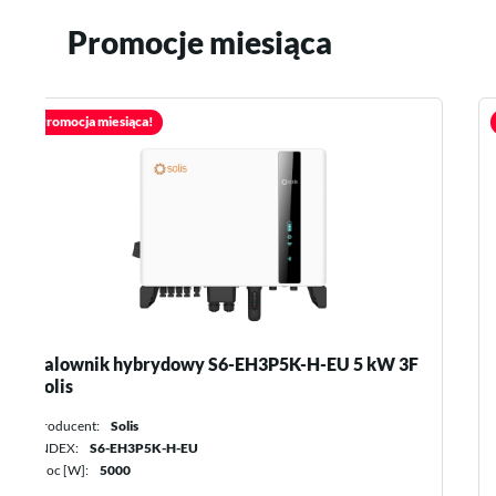
Promocje miesiąca
Promocja miesiąca!
F
Falownik hybrydowy S6-EH3P5K2-H 5 kW 3F
Solis
Producent:
Solis
INDEX:
S6-EH3P5K2-H
Moc [W]:
5000