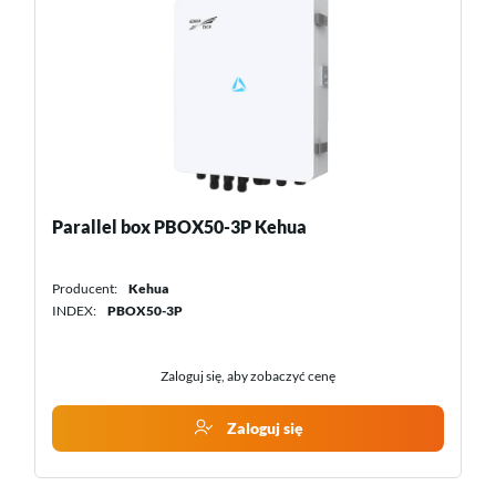
Adapter Smart dongle 4G LTE SDongleB-06-EU
Huawei
Producent:
Huawei
INDEX:
SDONGLE_B-06-EU
Zaloguj się, aby zobaczyć cenę
Zaloguj się