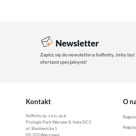
Newsletter
Zapisz się do newslettera Solfinity, żeby być
ofertami specjalnymi!
Kontakt
O n
Solfinity sp. z o.o. sp.k.
Regula
Prologis Park Warsaw II, Hala DC2
Regula
ul. Staniewicka 5
03-310 Warszawa