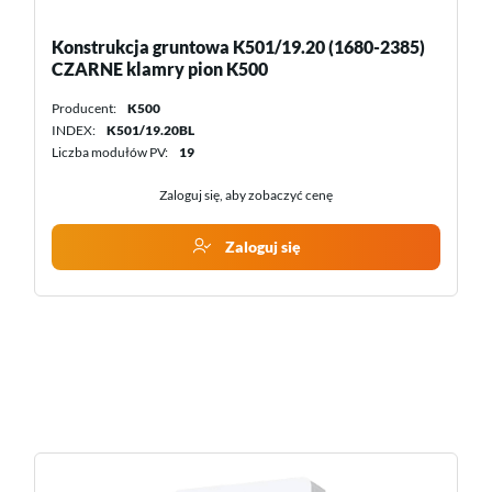
Mikroinwerter MIT‑5000‑8T 4 MPPT 3F
Hoymiles
Producent:
Hoymiles
INDEX:
HOY MIT-5000-8T
Zaloguj się, aby zobaczyć cenę
Zaloguj się