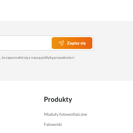
Zapisz się
 że zapoznałeś się z naszą
polityką prywatności
i
Produkty
Moduły fotowoltaiczne
Falowniki