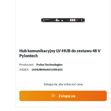
Parallel box PBOX50-3P Kehua
Producent:
Kehua
INDEX:
PBOX50-3P
Zaloguj się, aby zobaczyć cenę
Zaloguj się