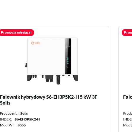
Promocja miesiąca!
Falownik sieciowy S5-GR3P 17 kW 3F Solis
Producent:
Solis
INDEX:
S5-GR3P17K
Moc [W]:
17000