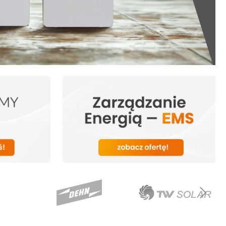
Promocje miesiąca
Konwertery
Ostatnie sztuki
Inwertery
Inwertery z ładowarką
Regulatory ładowania
Sterowanie i monitoring
Akcesoria Victron Energy