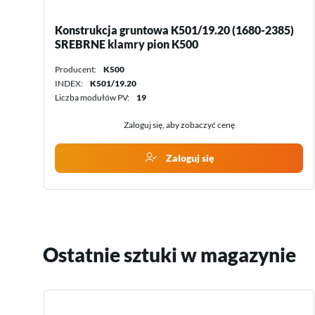
)
Konstrukcja gruntowa K501/19.20 (1680-2385)
CZARNE klamry pion K500
Producent:
K500
INDEX:
K501/19.20BL
Liczba modułów PV:
19
Zaloguj się, aby zobaczyć cenę
Zaloguj się
Ostatnie sztuki w magazynie