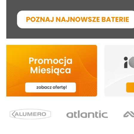
Zestawy dla przemysłu
Promienniki
Zestawy akumulatorów
Termostaty
Akumulatory
Akcesoria do ogrzewania
Akcesoria do magazynów
elektrycznego
energii