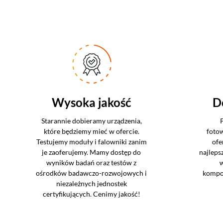
Wysoka jakość
D
Starannie dobieramy urządzenia,
które będziemy mieć w ofercie.
foto
Testujemy moduły i falowniki zanim
ofe
je zaoferujemy. Mamy dostęp do
najleps
wyników badań oraz testów z
w
ośrodków badawczo-rozwojowych i
kompo
niezależnych jednostek
certyfikujących. Cenimy jakość!