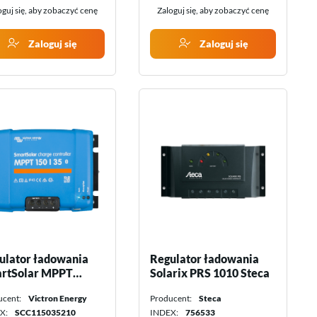
oguj się, aby zobaczyć cenę
Zaloguj się, aby zobaczyć cenę
Zaloguj się
Zaloguj się
ulator ładowania
Regulator ładowania
rtSolar MPPT
Solarix PRS 1010 Steca
/35 Victron Energy
ucent:
Victron Energy
Producent:
Steca
X:
SCC115035210
INDEX:
756533