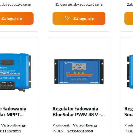
ę, aby zobaczyć cenę
Zaloguj się, aby zobaczyć cenę
Zal
Zaloguj się
Zaloguj się
r ładowania
Regulator ładowania
Reg
lar MPPT
BlueSolar PWM 48 V -
Sma
r Victron
10 A Victron Energy
150
Victron Energy
Producent:
Victron Energy
Prod
C115070211
INDEX:
SCC040010050
INDE