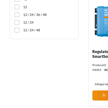
30
12
70
12 / 24 / 36 / 48
85
12 / 24
5
12 / 24 / 48
Regulato
SmartSo
100/20_4
Producent:
Energy
INDEX:
SC
Zaloguj si