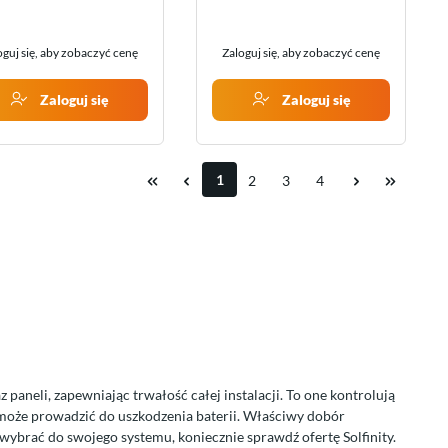
oguj się, aby zobaczyć cenę
Zaloguj się, aby zobaczyć cenę
Zaloguj się
Zaloguj się
1
2
3
4
aneli, zapewniając trwałość całej instalacji. To one kontrolują
może prowadzić do uszkodzenia baterii. Właściwy dobór
a wybrać do swojego systemu, koniecznie sprawdź ofertę Solfinity.