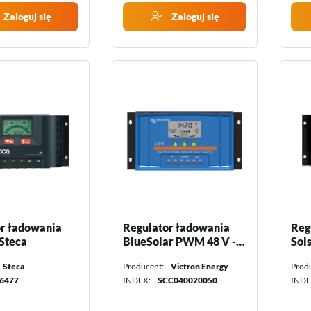
Zaloguj się
Zaloguj się
r ładowania
Regulator ładowania
Reg
Steca
BlueSolar PWM 48 V -
Sol
20 A Victron Energy
Steca
Producent:
Victron Energy
Prod
6477
INDEX:
SCC040020050
INDE