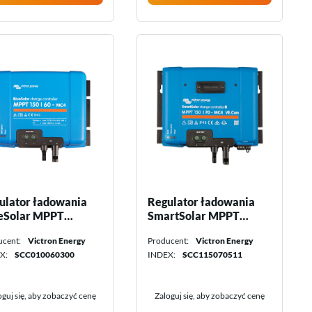
ulator ładowania
Regulator ładowania
eSolar MPPT
SmartSolar MPPT
/60-MC4 Victron
150/70-MC4 VE.Can
ucent:
Victron Energy
Producent:
Victron Energy
rgy
Victron Energy
X:
SCC010060300
INDEX:
SCC115070511
oguj się, aby zobaczyć cenę
Zaloguj się, aby zobaczyć cenę