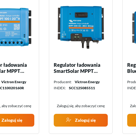
r ładowania
Regulator ładowania
Reg
lar MPPT
SmartSolar MPPT
Blu
8 V Victron
250/85-MC4 VE.Can
150
Victron Energy
Producent:
Victron Energy
Prod
Victron Energy
Ene
C110020160R
INDEX:
SCC125085511
INDE
ę, aby zobaczyć cenę
Zaloguj się, aby zobaczyć cenę
Zal
Zaloguj się
Zaloguj się