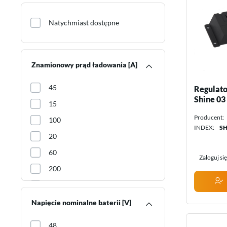
Zestawy dla przemysłu
Promienniki
Zestawy akumulatorów
Termostaty
Natychmiast dostępne
Akumulatory
Akcesoria do ogrzewania
Akcesoria do magazynów
elektrycznego
energii
Znamionowy prąd ładowania [A]
45
Regulato
Shine 03
15
Producent:
100
INDEX:
SH
20
60
Zaloguj si
200
50
35
Napięcie nominalne baterii [V]
10
48