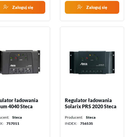
Zaloguj się
Zaloguj się
ulator ładowania
Regulator ładowania
sum 4040 Steca
Solarix PRS 2020 Steca
ucent:
Steca
Producent:
Steca
X:
757011
INDEX:
756535