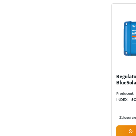
Regulato
BlueSol
100/20_4
Producent:
Energy
INDEX:
SC
Zaloguj si