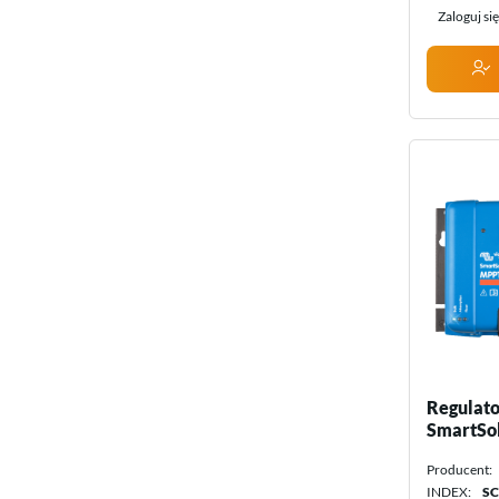
Zaloguj si
Regulato
SmartSo
150/70-T
Producent:
Energy
INDEX:
SC