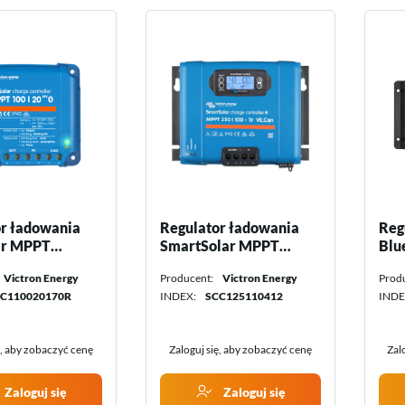
r ładowania
Regulator ładowania
Reg
ar MPPT
SmartSolar MPPT
Blu
8 V Victron
250/100-Tr VE.Can
12/2
Victron Energy
Producent:
Victron Energy
Prod
Victron Energy
ene
C110020170R
INDEX:
SCC125110412
INDE
ę, aby zobaczyć cenę
Zaloguj się, aby zobaczyć cenę
Zal
Zaloguj się
Zaloguj się