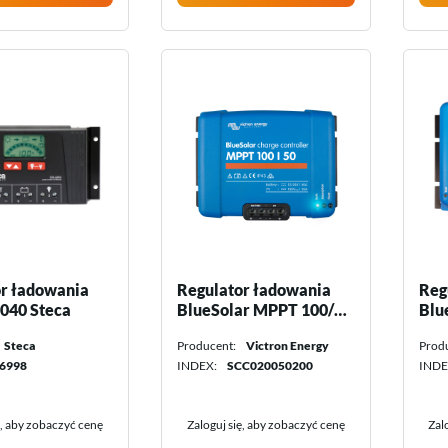
r ładowania
Regulator ładowania
Reg
4040 Steca
BlueSolar MPPT 100/50
Blu
Victron Energy
150
Steca
Producent:
Victron Energy
Prod
Ene
6998
INDEX:
SCC020050200
INDE
ę, aby zobaczyć cenę
Zaloguj się, aby zobaczyć cenę
Zal