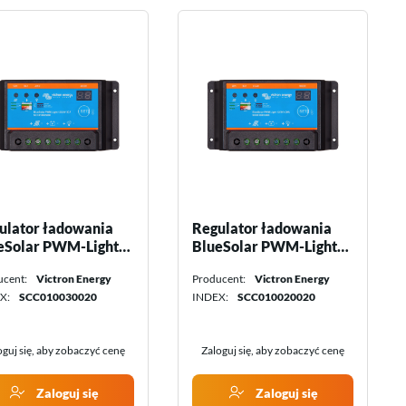
ulator ładowania
Regulator ładowania
eSolar PWM-Light
BlueSolar PWM-Light
4 V - 30 A Victron
12/24 V - 20 A Victron
ucent:
Victron Energy
Producent:
Victron Energy
rgy
energy
X:
SCC010030020
INDEX:
SCC010020020
oguj się, aby zobaczyć cenę
Zaloguj się, aby zobaczyć cenę
Zaloguj się
Zaloguj się