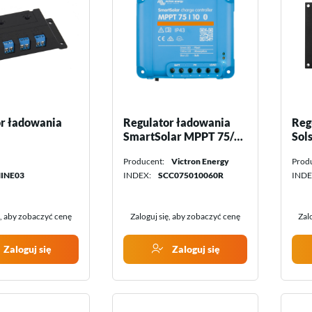
Termostaty do pomp
Ładowarki do pojazdów
Akcesoria do pomp ciepła
elektrycznych
Akcesoria do ładowarek
r ładowania
Regulator ładowania
Reg
SmartSolar MPPT 75/10
Sol
Victron Energy
V S
Producent:
Victron Energy
Prod
INE03
INDEX:
SCC075010060R
INDE
ę, aby zobaczyć cenę
Zaloguj się, aby zobaczyć cenę
Zal
Zaloguj się
Zaloguj się