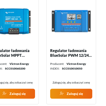
ulator ładowania
Regulator ładowania
eSolar MPPT
BlueSolar PWM 12/24
/60-Tr Victron
V - 10 A Victron Energy
ucent:
Victron Energy
Producent:
Victron Energy
rgy
X:
SCC010060200
INDEX:
SCC010010050
oguj się, aby zobaczyć cenę
Zaloguj się, aby zobaczyć cenę
Zaloguj się
Zaloguj się