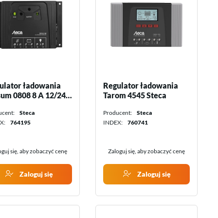
Promocje miesiąca
Konwertery
Ostatnie sztuki
Inwertery
Inwertery z ładowarką
Regulatory ładowania
Sterowanie i monitoring
Akcesoria Victron Energy
ulator ładowania
Regulator ładowania
sum 0808 8 A 12/24
Tarom 4545 Steca
teca
ucent:
Steca
Producent:
Steca
X:
764195
INDEX:
760741
oguj się, aby zobaczyć cenę
Zaloguj się, aby zobaczyć cenę
Zaloguj się
Zaloguj się