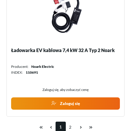
Ładowarka EV kablowa 7,4 kW 32 A Typ 2 Noark
Producent:
Noark Electric
INDEX:
110691
Zaloguj się, aby zobaczyć cenę
Zaloguj się
1
2