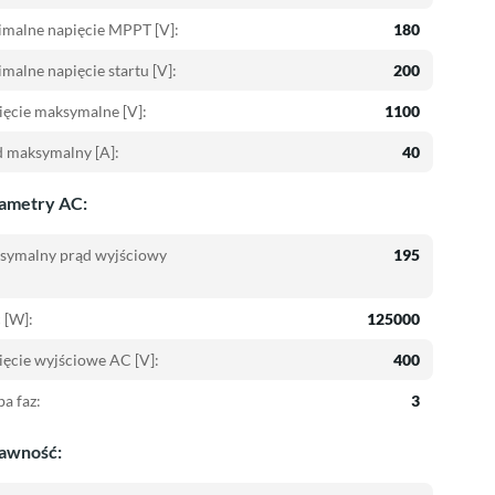
malne napięcie MPPT [V]:
180
malne napięcie startu [V]:
200
ęcie maksymalne [V]:
1100
 maksymalny [A]:
40
ametry AC:
symalny prąd wyjściowy
195
 [W]:
125000
ęcie wyjściowe AC [V]:
400
ba faz:
3
awność: