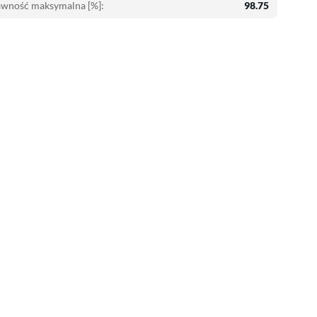
awność maksymalna [%]:
98.75