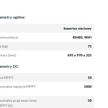
ametry ogólne:
Inwerter sieciowy
komunikacji:
RS485, WiFi
 [kg]:
75
iary [mm]:
695 x 970 x 325
ametry DC:
zba MPPT:
10
symalne napięcie MPPT
1000
symalny prąd zwarciowy
50
MPPT [A]: