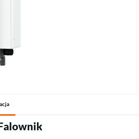
Termostaty do pomp
Ładowarki do pojazdów
Akcesoria do pomp ciepła
elektrycznych
Akcesoria do ładowarek
acja
"Falownik