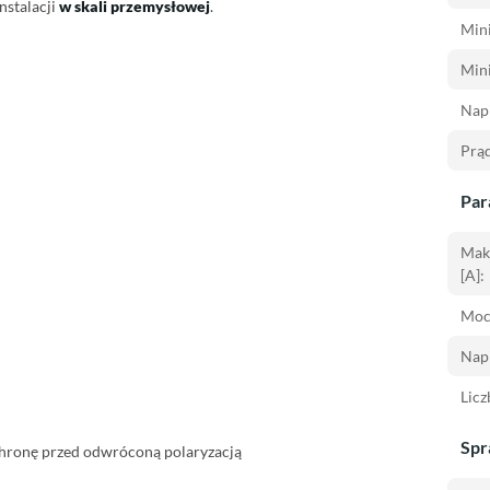
nstalacji
w skali przemysłowej
.
Mini
Mini
Napi
Prąd
Par
Mak
[A]:
Moc
Napi
Licz
Spr
chronę przed odwróconą polaryzacją