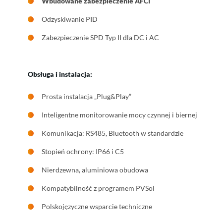
Wbudowane zabezpieczenie AFCI
Odzyskiwanie PID
Zabezpieczenie SPD Typ II dla DC i AC
Obsługa i instalacja:
Prosta instalacja „Plug&Play”
Inteligentne monitorowanie mocy czynnej i biernej
Komunikacja: RS485, Bluetooth w standardzie
Stopień ochrony: IP66 i C5
Nierdzewna, aluminiowa obudowa
Kompatybilność z programem PVSol
Polskojęzyczne wsparcie techniczne