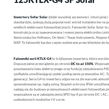
Inwertery Sofar Solar
dzięki wysokiej sprawności, intuicyjnej i 
standardzie, zyskują dużą popularność wśród instalatorów na 
wielkich elektrowni fotowoltaicznych
. Falowniki Sofar Solar t
konstrukcja oraz zaawansowana i nowoczesna elektronika czoło
Semiconductor/Infineon, On Semi / Texas Instruments, Nippon 
NXP. To falowniki bardzo często wybierane przez klientów do b
Falowniki serii KTLX-G4
to trójfazowe inwertery, które wyróżn
Dopuszczalne przeciążenie po stronie
DC to aż 150%
. Wyposaż
powstawania łuku elektrycznego oraz funkcję odzyskiwania PID. S
szufladzie umożliwiającej szybki podłączenie przewodów AC. 
generacji. Seria G4 to inwertery odporne na złe warunki atmosf
spowodowanej np. mgłą solną.
Stopień ochrony IP66 umożliwi
nadają się do budowy przemysłowych elektrowni fotowoltaiczn
wyposażone są w zabezpieczenia SPD typ II po stronie DC i AC
uszkodzonych modułów I-V curve.