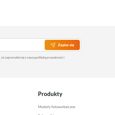
Zapisz się
 że zapoznałeś się z naszą
polityką prywatności
i
Produkty
Moduły fotowoltaiczne