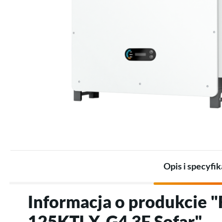
Zestawy dla przemysłu
Promienniki
Zestawy akumulatorów
Termostaty
Akumulatory
Akcesoria do ogrzewania
Akcesoria do magazynów
elektrycznego
energii
Opis i specyfik
Informacja o produkcie 
125KTLX-G4 3F Sofar"