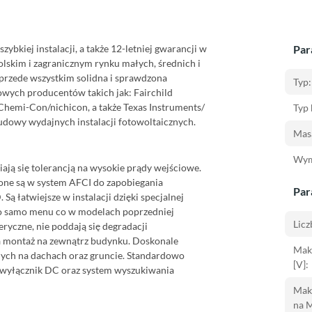
szybkiej instalacji, a także 12-letniej gwarancji w
Par
polskim i zagranicznym
rynku małych, średnich i
o przede wszystkim solidna i sprawdzona
Typ:
wych producentów takich jak: Fairchild
Chemi-Con/nichicon, a także Texas Instruments/
Typ 
udowy wydajnych instalacji fotowoltaicznych.
Masa
Wym
iają się tolerancją na wysokie prądy wejściowe.
one są w system AFCI do zapobiegania
Par
ą łatwiejsze w instalacji dzięki specjalnej
To samo menu co w modelach poprzedniej
Lic
eryczne, nie poddają się degradacji
a montaż na zewnątrz budynku. D
oskonale
Mak
ych na dachach oraz gruncie. Standardowo
[V]:
, wyłącznik DC oraz system wyszukiwania
Mak
na 