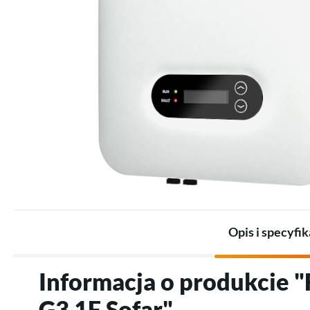
Zestawy dla przemysłu
Promienniki
Zestawy akumulatorów
Termostaty
Akumulatory
Akcesoria do ogrzewania
Akcesoria do magazynów
elektrycznego
energii
Opis i specyfik
Informacja o produkcie 
G3 1F Sofar"