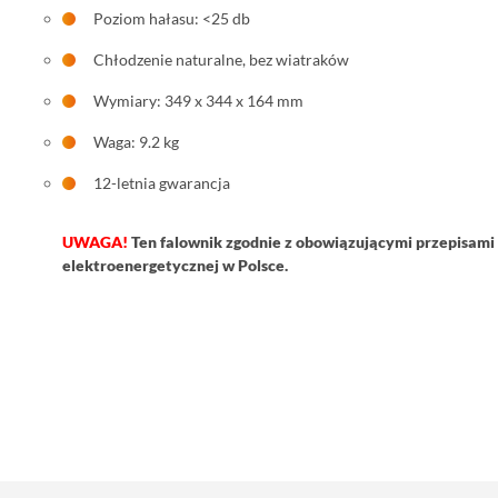
Poziom hałasu: <25 db
Chłodzenie naturalne, bez wiatraków
Wymiary:
349 x 344 x 164 mm
Waga: 9.2 kg
12-letnia gwarancja
UWAGA!
Ten falownik zgodnie z obowiązującymi przepisami 
elektroenergetycznej w Polsce.