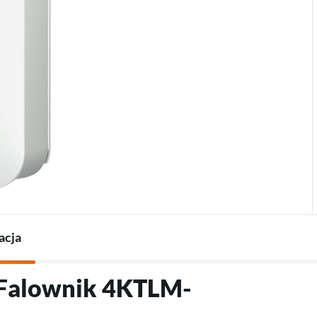
Termostaty do pomp
Ładowarki do pojazdów
Akcesoria do pomp ciepła
elektrycznych
Akcesoria do ładowarek
acja
"Falownik 4KTLM-