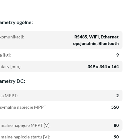
ametry ogólne:
komunikacji:
RS485, WiFi, Ethernet
opcjonalnie, Bluetooth
 [kg]:
9
iary [mm]:
349 x 344 x 164
ametry DC:
zba MPPT:
2
symalne napięcie MPPT
550
malne napięcie MPPT [V]:
80
malne napięcie startu [V]:
90