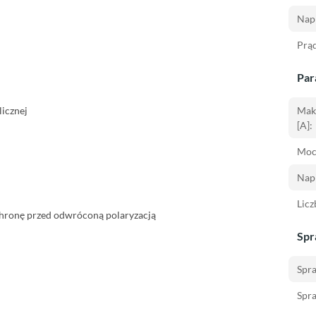
Napi
Prąd
Par
icznej
Mak
[A]:
Moc
Napi
Licz
chronę przed odwróconą polaryzacją
Spr
Spra
Spr