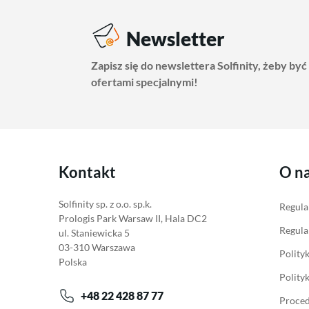
Newsletter
Zapisz się do newslettera Solfinity, żeby być
ofertami specjalnymi!
Kontakt
O n
Solfinity sp. z o.o. sp.k.
Regula
Prologis Park Warsaw II, Hala DC2
Regula
ul. Staniewicka 5
03-310 Warszawa
Polity
Polska
Polity
+48 22 428 87 77
Proced