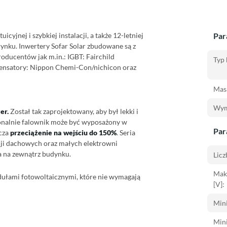
icyjnej i szybkiej instalacji, a także 12-letniej
Par
rynku. Inwertery Sofar Solar zbudowane są z
ducentów jak m.in.: IGBT: Fairchild
Typ 
ndensatory: Nippon Chemi-Con/nichicon oraz
Masa
Wym
er.
Został tak zaprojektowany, aby był lekki i
onalnie falownik może być wyposażony w
Par
zcza
przeciążenie na wejściu do 150%
. Seria
ji dachowych oraz małych elektrowni
a na zewnątrz budynku.
Lic
Mak
ułami fotowoltaicznymi, które nie wymagają
[V]:
Mini
Mini