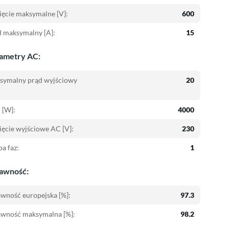
ęcie maksymalne [V]:
600
 maksymalny [A]:
15
ametry AC:
symalny prąd wyjściowy
20
 [W]:
4000
ęcie wyjściowe AC [V]:
230
ba faz:
1
awność:
wność europejska [%]:
97.3
awność maksymalna [%]:
98.2