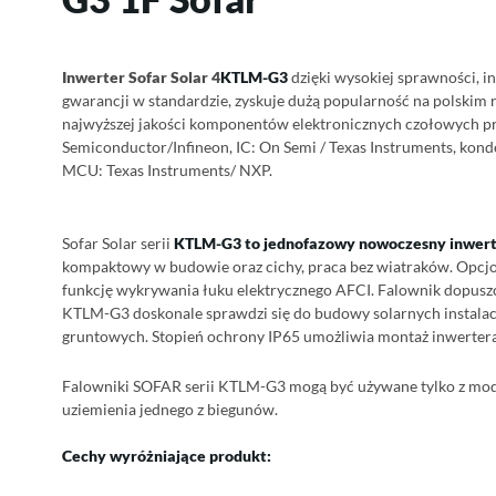
Inwerter Sofar Solar 4
KTLM-G3
dzięki wysokiej sprawności, intu
gwarancji w standardzie, zyskuje dużą popularność na polskim 
najwyższej jakości komponentów elektronicznych czołowych pro
Semiconductor/Infineon, IC: On Semi / Texas Instruments, ko
MCU: Texas Instruments/ NXP.
Sofar Solar serii
KTLM-G3 to
jednofazowy nowoczesny inwert
kompaktowy w budowie oraz cichy, praca bez wiatraków. Opcj
funkcję wykrywania łuku elektrycznego AFCI. Falownik dopus
KTLM-G3 doskonale sprawdzi się do budowy solarnych instalac
gruntowych. Stopień ochrony IP65 umożliwia montaż inwerter
Falowniki SOFAR serii KTLM-G3 mogą być używane tylko z mod
uziemienia jednego z biegunów.
Cechy wyróżniające produkt: