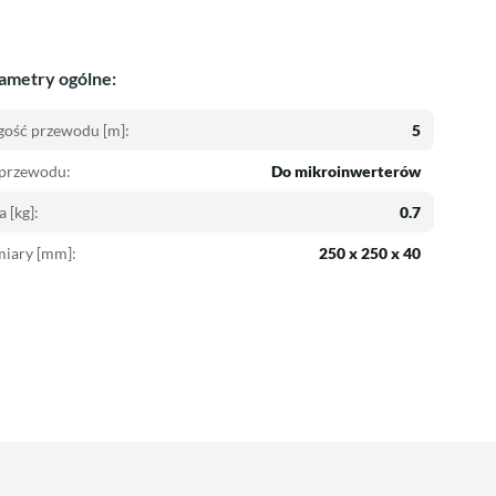
ametry ogólne:
gość przewodu [m]:
5
 przewodu:
Do mikroinwerterów
 [kg]:
0.7
iary [mm]:
250 x 250 x 40