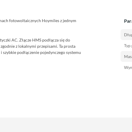
mach fotowoltaicznych Hoymiles z jednym
Par
Dłu
wtyczki AC. Złącze HMS podłącza się do
Typ
godnie z lokalnymi przepisami. Ta prosta
 i szybkie podłączenie pojedynczego systemu
Masa
Wym