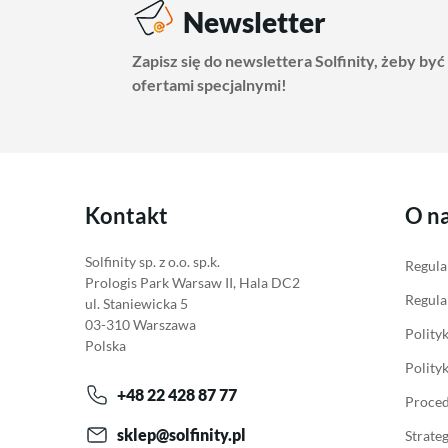
Newsletter
Zapisz się do newslettera Solfinity, żeby być
ofertami specjalnymi!
Kontakt
O n
Solfinity sp. z o.o. sp.k.
Regula
Prologis Park Warsaw II, Hala DC2
Regula
ul. Staniewicka 5
03-310 Warszawa
Polity
Polska
Polity
+48 22 428 87 77
Proced
sklep@solfinity.pl
Strate