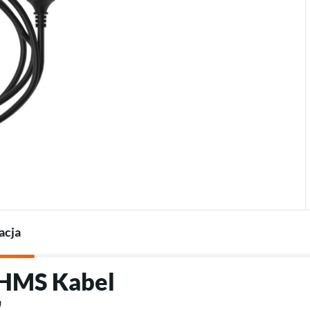
Termostaty do pomp
Ładowarki do pojazdów
Akcesoria do pomp ciepła
elektrycznych
Akcesoria do ładowarek
acja
"HMS Kabel
"