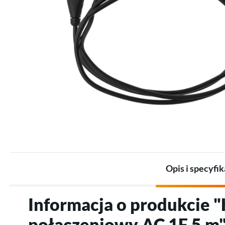
Zestawy dla przemysłu
Promienniki
Zestawy akumulatorów
Termostaty
Akumulatory
Akcesoria do ogrzewania
Akcesoria do magazynów
elektrycznego
energii
Opis i specyfik
Informacja o produkcie 
połączeniowy AC 1F 5 m