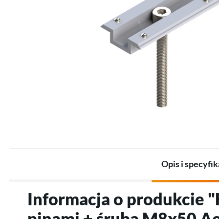
Zestawy dla przemysłu
Promienniki
Zestawy akumulatorów
Termostaty
Akumulatory
Akcesoria do ogrzewania
Akcesoria do magazynów
elektrycznego
energii
Opis i specyfik
Informacja o produkcie 
pinami + śruba M8x50 A