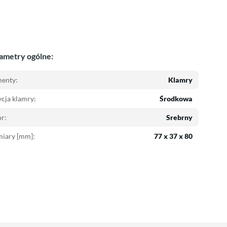
ametry ogólne:
menty:
Klamry
cja klamry:
Środkowa
r:
Srebrny
iary [mm]:
77 x 37 x 80