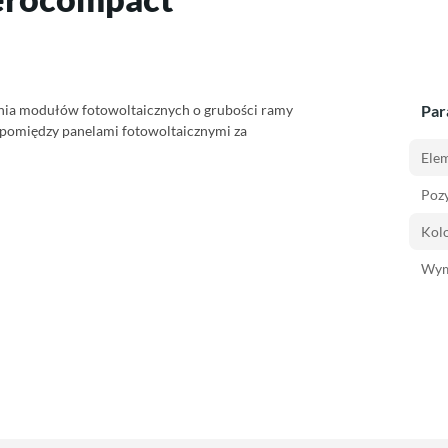
nia modułów fotowoltaicznych o grubości ramy
Par
 pomiędzy panelami fotowoltaicznymi za
Ele
Pozy
Kolo
Wym