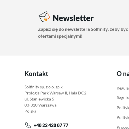
Newsletter
Zapisz się do newslettera Solfinity, żeby być
ofertami specjalnymi!
Kontakt
O n
Solfinity sp. z o.o. sp.k.
Regula
Prologis Park Warsaw II, Hala DC2
Regula
ul. Staniewicka 5
03-310 Warszawa
Polity
Polska
Polity
+48 22 428 87 77
Proced