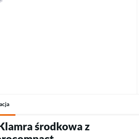
Termostaty do pomp
Ładowarki do pojazdów
Akcesoria do pomp ciepła
elektrycznych
Akcesoria do ładowarek
acja
"Klamra środkowa z
erocompact