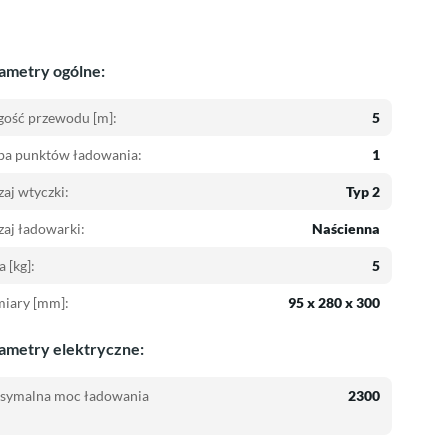
ametry ogólne:
gość przewodu [m]:
5
ba punktów ładowania:
1
aj wtyczki:
Typ 2
aj ładowarki:
Naścienna
 [kg]:
5
iary [mm]:
95 x 280 x 300
ametry elektryczne:
symalna moc ładowania
2300