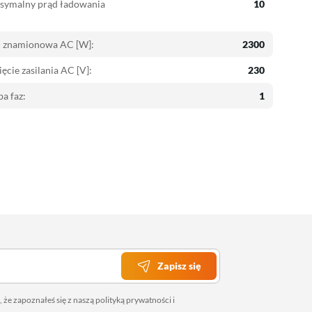
symalny prąd ładowania
10
 znamionowa AC [W]:
2300
ęcie zasilania AC [V]:
230
ba faz:
1
Zapisz się
 że zapoznałeś się z naszą
polityką prywatności
i