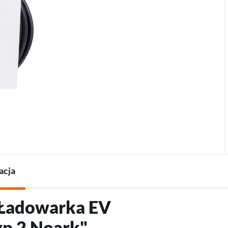
Termostaty do pomp
Ładowarki do pojazdów
Akcesoria do pomp ciepła
elektrycznych
Akcesoria do ładowarek
acja
"Ładowarka EV
yp 2 Noark"