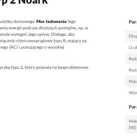
o użytku domowego.
Moc ładowania
tego
Par
ienia energii podczas dłuższych postojów, np. w
i może wystąpić jego upływ. Dlatego, aby
Dłu
łącznik różnicowoprądowy typu B, mający na
ego (AC) i pulsującego o wysokiej
Licz
Rodz
tyczką typu 2, który pozwala na bezproblemowe
Rodz
Masa
Wym
Par
Mak
[W]: