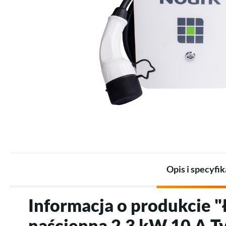
Zestawy dla przemysłu
Promienniki
Zestawy akumulatorów
Termostaty
Akumulatory
Akcesoria do ogrzewania
Akcesoria do magazynów
elektrycznego
energii
Opis i specyfik
Informacja o produkcie 
naścienna 2,3 kW 10 A T