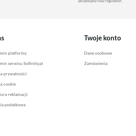
akceptujesz nasz
regulamin
.
as
Twoje konto
min platformy
Dane osobowe
min serwisu Solfinity.pl
Zamówienia
ka prywatności
ka cookie
ura reklamacji
gia podatkowa