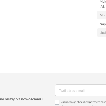
Mak
[A]:
Moc
Napi
Licz
 na bieżąco z nowościami i
Zaznaczając checkbox potwierdzasz,