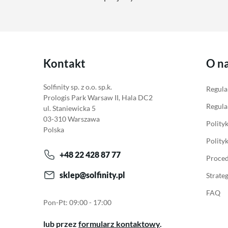
Kontakt
O n
Solfinity sp. z o.o. sp.k.
Regula
Prologis Park Warsaw II, Hala DC2
Regula
ul. Staniewicka 5
03-310 Warszawa
Polity
Polska
Polity
+48 22 428 87 77
Proced
sklep@solfinity.pl
Strate
FAQ
Pon-Pt: 09:00 - 17:00
lub przez
formularz kontaktowy
.