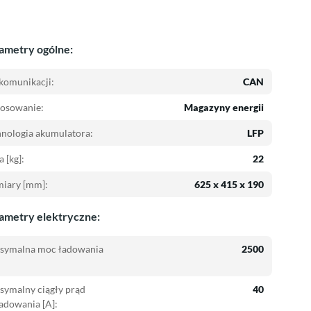
ametry ogólne:
komunikacji:
CAN
tosowanie:
Magazyny energii
nologia akumulatora:
LFP
 [kg]:
22
iary [mm]:
625 x 415 x 190
ametry elektryczne:
symalna moc ładowania
2500
symalny ciągły prąd
40
adowania [A]: