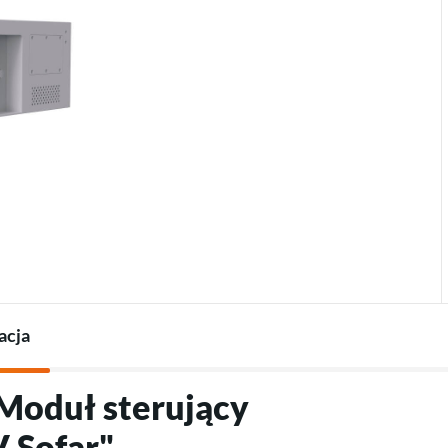
Termostaty do pomp
Ładowarki do pojazdów
Akcesoria do pomp ciepła
elektrycznych
Akcesoria do ładowarek
acja
"Moduł sterujący
 Sofar"