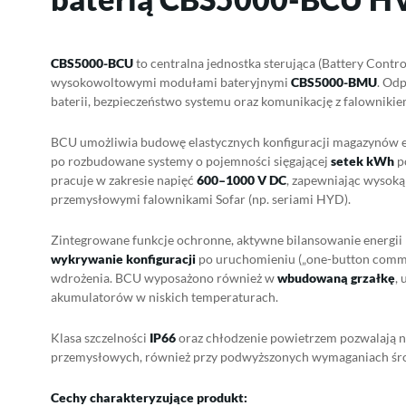
CBS5000-BCU
to centralna jednostka sterująca (Battery Contr
wysokowoltowymi modułami bateryjnymi
CBS5000-BMU
. Od
baterii, bezpieczeństwo systemu oraz komunikację z falownik
BCU umożliwia budowę elastycznych konfiguracji magazynów e
po rozbudowane systemy o pojemności sięgającej
setek kWh
po
pracuje w zakresie napięć
600–1000 V DC
, zapewniając wysoką
przemysłowymi falownikami Sofar (np. seriami HYD).
Zintegrowane funkcje ochronne, aktywne bilansowanie energi
wykrywanie konfiguracji
po uruchomieniu („one-button commis
wdrożenia. BCU wyposażono również w
wbudowaną grzałkę
,
akumulatorów w niskich temperaturach.
Klasa szczelności
IP66
oraz chłodzenie powietrzem pozwalają n
przemysłowych, również przy podwyższonych wymaganiach śr
Cechy charakteryzujące produkt: