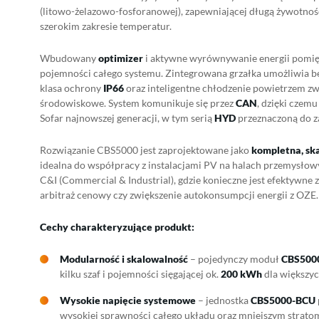
(litowo-żelazowo-fosforanowej), zapewniającej długą żywotnoś
szerokim zakresie temperatur.
Wbudowany
optimizer
i aktywne wyrównywanie energii pomię
pojemności całego systemu. Zintegrowana grzałka umożliwia b
klasa ochrony
IP66
oraz inteligentne chłodzenie powietrzem z
środowiskowe. System komunikuje się przez
CAN
, dzięki czem
Sofar najnowszej generacji, w tym serią
HYD
przeznaczoną do z
Rozwiązanie CBS5000 jest zaprojektowane jako
kompletna, sk
idealna do współpracy z instalacjami PV na halach przemysłow
C&I (Commercial & Industrial), gdzie konieczne jest efektywne 
arbitraż cenowy czy zwiększenie autokonsumpcji energii z OZE.
Cechy charakteryzujące produkt:
Modularność i skalowalność
– pojedynczy moduł
CBS500
kilku szaf i pojemności sięgającej ok.
200 kWh
dla większych
Wysokie napięcie systemowe
– jednostka
CBS5000-BCU
wysokiej sprawności całego układu oraz mniejszym strato