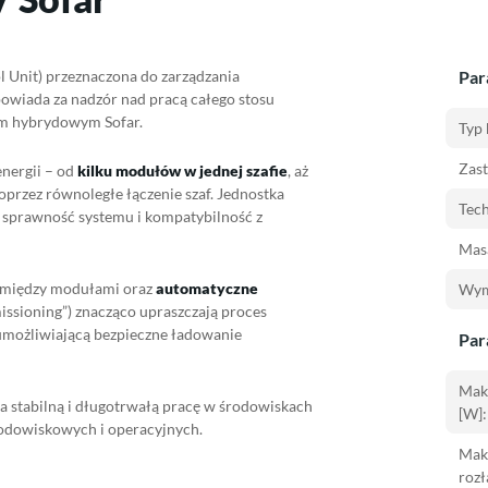
ol Unit) przeznaczona do zarządzania
Par
powiada za nadzór nad pracą całego stosu
iem hybrydowym Sofar.
Typ 
Zas
nergii – od
kilku modułów w jednej szafie
, aż
przez równoległe łączenie szaf. Jednostka
Tech
 sprawność systemu i kompatybilność z
Masa
i między modułami oraz
automatyczne
Wym
sioning”) znacząco upraszczają proces
 umożliwiającą bezpieczne ładowanie
Par
Mak
a stabilną i długotrwałą pracę w środowiskach
[W]:
odowiskowych i operacyjnych.
Mak
rozł