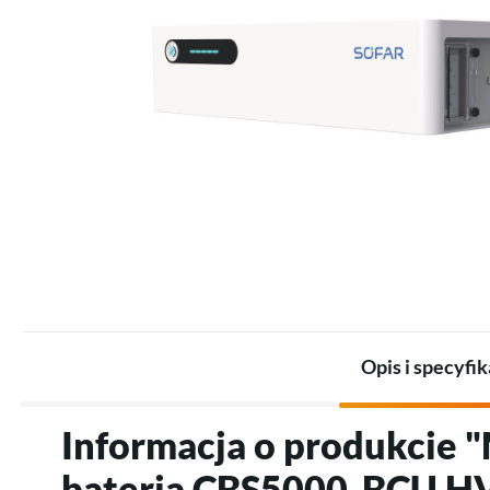
Zestawy dla przemysłu
Promienniki
Zestawy akumulatorów
Termostaty
Akumulatory
Akcesoria do ogrzewania
Akcesoria do magazynów
elektrycznego
energii
Opis i specyfik
Informacja o produkcie 
baterią CBS5000-BCU HV