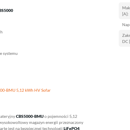
Mak
BS5000
[A]:
Napi
ch
Zakr
DC [
ie systemu
000-BMU 5,12 kWh HV Sofar
bateryjny
CBS5000-BMU
o pojemności 5,12
, wysokowoltowy magazyn energii przeznaczony
te jest na bezpiecznej technologii
LiFePO4