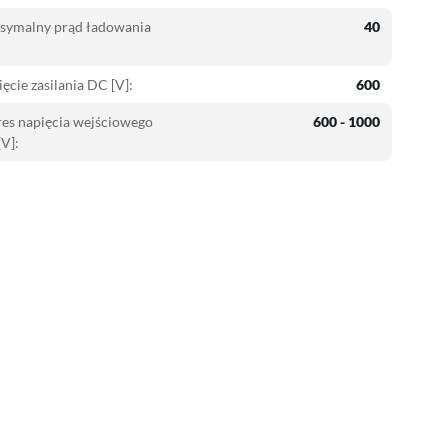
symalny prąd ładowania
40
ęcie zasilania DC [V]:
600
es napięcia wejściowego
600 - 1000
V]: