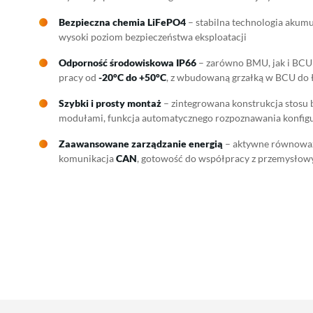
Bezpieczna chemia LiFePO4
– stabilna technologia akum
wysoki poziom bezpieczeństwa eksploatacji
Odporność środowiskowa IP66
– zarówno BMU, jak i BCU p
pracy od
-20°C do +50°C
, z wbudowaną grzałką w BCU do 
Szybki i prosty montaż
– zintegrowana konstrukcja stosu 
modułami, funkcja automatycznego rozpoznawania konfigu
Zaawansowane zarządzanie energią
– aktywne równoważ
komunikacja
CAN
, gotowość do współpracy z przemysłowy