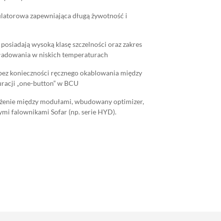
ulatorowa zapewniająca długą żywotność i
osiadają wysoką klasę szczelności oraz zakres
ładowania w niskich temperaturach
bez konieczności ręcznego okablowania między
racji „one-button” w BCU
enie między modułami, wbudowany optimizer,
mi falownikami Sofar (np. serie HYD).