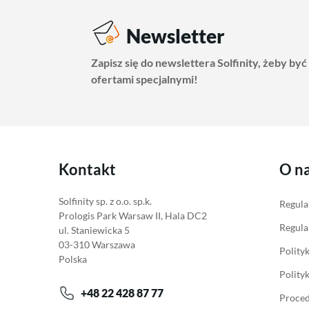
Newsletter
Zapisz się do newslettera Solfinity, żeby być
ofertami specjalnymi!
Kontakt
O n
Solfinity sp. z o.o. sp.k.
Regula
Prologis Park Warsaw II, Hala DC2
Regula
ul. Staniewicka 5
03-310 Warszawa
Polity
Polska
Polity
+48 22 428 87 77
Proced