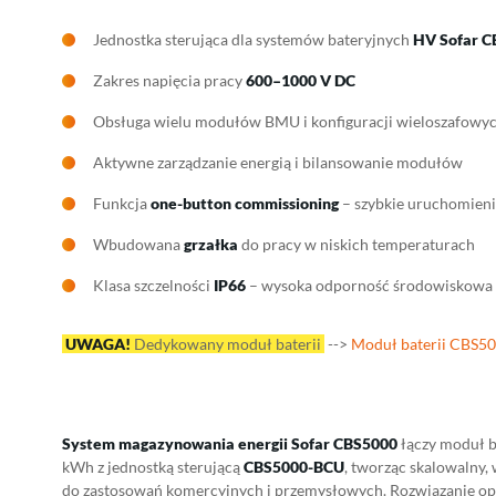
Jednostka sterująca dla systemów bateryjnych
HV Sofar C
Zakres napięcia pracy
600–1000 V DC
Obsługa wielu modułów BMU i konfiguracji wieloszafowy
Aktywne zarządzanie energią i bilansowanie modułów
Funkcja
one-button commissioning
– szybkie uruchomien
Wbudowana
grzałka
do pracy w niskich temperaturach
Klasa szczelności
IP66
– wysoka odporność środowiskowa
UWAGA!
Dedykowany moduł baterii
-->
Moduł baterii CBS5
System magazynowania energii
Sofar CBS5000
łączy moduł 
kWh z jednostką sterującą
CBS5000-BCU
, tworząc skalowalny
do zastosowań komercyjnych i przemysłowych. Rozwiązanie opar