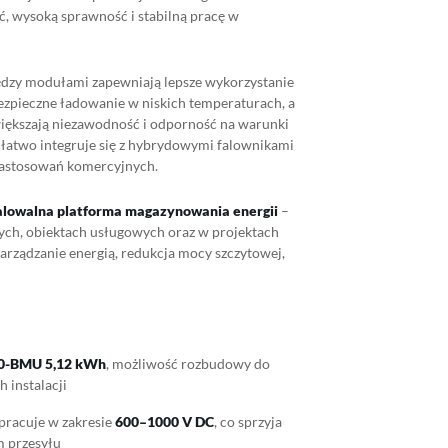
ć, wysoką sprawność i stabilną pracę w
dzy modułami zapewniają lepsze wykorzystanie
ezpieczne ładowanie w niskich temperaturach, a
większają niezawodność i odporność na warunki
u łatwo integruje się z hybrydowymi falownikami
astosowań komercyjnych.
alowalna platforma magazynowania energii
–
ych, obiektach usługowych oraz w projektach
zarządzanie energią, redukcja mocy szczytowej,
0-BMU 5,12 kWh
, możliwość rozbudowy do
 instalacji
pracuje w zakresie
600–1000 V DC
, co sprzyja
m przesyłu