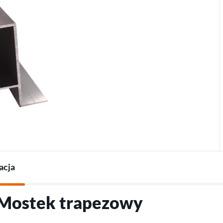
Termostaty do pomp
Ładowarki do pojazdów
Akcesoria do pomp ciepła
elektrycznych
Akcesoria do ładowarek
acja
"Mostek trapezowy