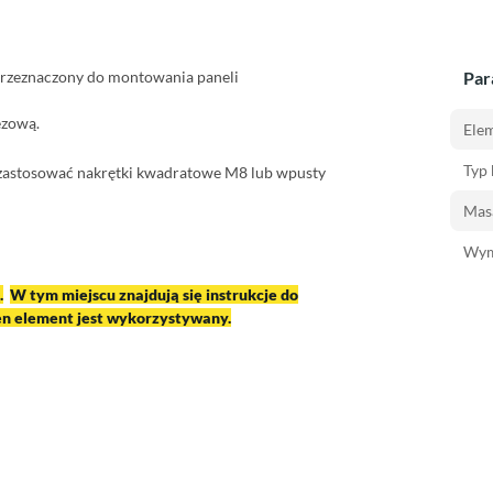
przeznaczony do montowania paneli
Par
ezową.
Ele
Typ 
zastosować nakrętki kwadratowe M8 lub wpusty
Masa
Wym
.
W tym miejscu znajdują się instrukcje do
n element jest wykorzystywany.