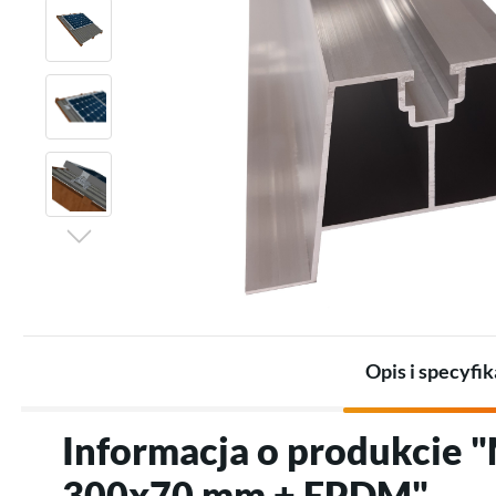
Zestawy dla przemysłu
Promienniki
Zestawy akumulatorów
Termostaty
Akumulatory
Akcesoria do ogrzewania
Akcesoria do magazynów
elektrycznego
energii
Opis i specyfik
Informacja o produkcie 
300x70 mm + EPDM"