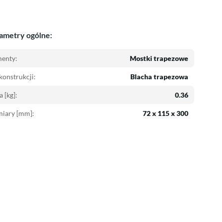
ametry ogólne:
menty:
Mostki trapezowe
konstrukcji:
Blacha trapezowa
 [kg]:
0.36
iary [mm]:
72 x 115 x 300