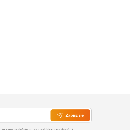
Zapisz się
 że zapoznałeś się z naszą
polityką prywatności
i