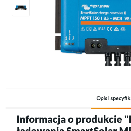
Zestawy dla przemysłu
Promienniki
Zestawy akumulatorów
Termostaty
Akumulatory
Akcesoria do ogrzewania
Akcesoria do magazynów
elektrycznego
energii
Opis i specyfik
Informacja o produkcie 
ładowania SmartSolar 