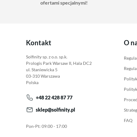
ofertami specjalnymi!
Kontakt
O n
Solfinity sp. z o.o. sp.k.
Regula
Prologis Park Warsaw II, Hala DC2
Regula
ul. Staniewicka 5
03-310 Warszawa
Polity
Polska
Polity
+48 22 428 87 77
Proced
sklep@solfinity.pl
Strate
FAQ
Pon-Pt: 09:00 - 17:00