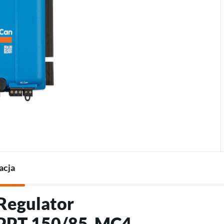
Termostaty do pomp
Ładowarki do pojazdów
Akcesoria do pomp ciepła
elektrycznych
Akcesoria do ładowarek
acja
"Regulator
MPPT 150/85-MC4