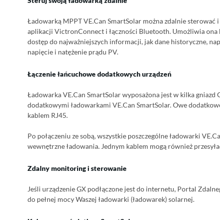
Steruj swoją ładowarką zdalnie
Ładowarką MPPT VE.Can SmartSolar można zdalnie sterować i k
aplikacji VictronConnect i łączności Bluetooth. Umożliwia ona 
dostęp do najważniejszych informacji, jak dane historyczne, nap
napięcie i natężenie prądu PV.
Łączenie łańcuchowe dodatkowych urządzeń
Ładowarka VE.Can SmartSolar wyposażona jest w kilka gniazd 
dodatkowymi ładowarkami VE.Can SmartSolar. Owe dodatkowe 
kablem RJ45.
Po połączeniu ze sobą, wszystkie poszczególne ładowarki VE.C
wewnętrzne ładowania. Jednym kablem mogą również przesyłać
Zdalny monitoring i sterowanie
Jeśli urządzenie GX podłączone jest do internetu, Portal Zdal
do pełnej mocy Waszej ładowarki (ładowarek) solarnej.