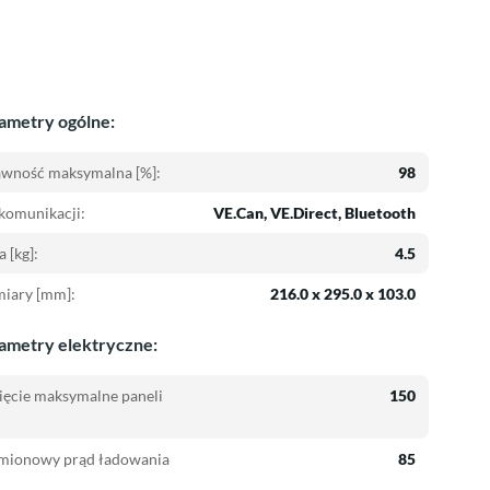
ametry ogólne:
awność maksymalna [%]:
98
komunikacji:
VE.Can, VE.Direct, Bluetooth
 [kg]:
4.5
iary [mm]:
216.0 x 295.0 x 103.0
ametry elektryczne:
ęcie maksymalne paneli
150
mionowy prąd ładowania
85