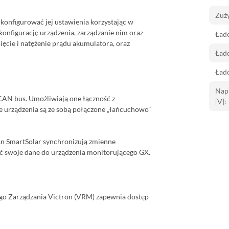
Zuży
onfigurować jej ustawienia korzystając w
konfigurację urządzenia, zarządzanie nim oraz
Łado
ięcie i natężenie prądu akumulatora, oraz
Łado
Ład
Napi
CAN bus. Umożliwiają one łączność z
[V]:
urządzenia są ze sobą połączone „łańcuchowo”
an SmartSolar synchronizują zmienne
 swoje dane do urządzenia monitorującego GX.
nego Zarządzania Victron (VRM) zapewnia dostęp