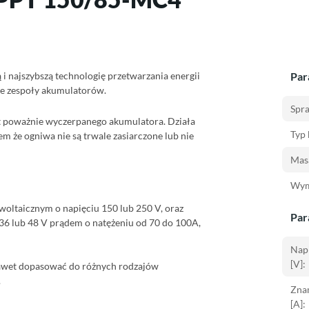
i najszybszą technologię przetwarzania energii
Par
je zespoły akumulatorów.
Spr
 poważnie wyczerpanego akumulatora. Działa
Typ 
 że ogniwa nie są trwale zasiarczone lub nie
Masa
Wym
oltaicznym o napięciu 150 lub 250 V, oraz
Par
36 lub 48 V prądem o natężeniu od 70 do 100A,
Napi
[V]:
nawet dopasować do różnych rodzajów
.
Zna
[A]: