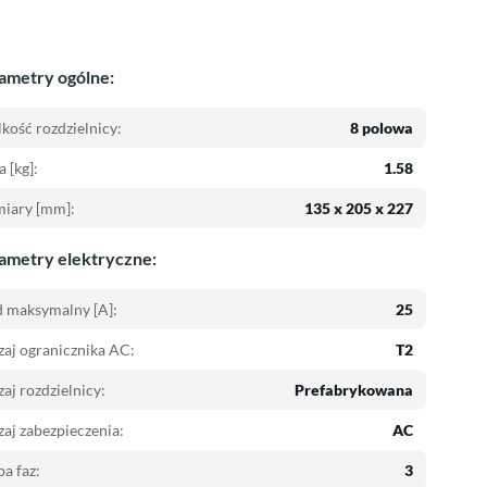
ametry ogólne:
kość rozdzielnicy:
8 polowa
 [kg]:
1.58
iary [mm]:
135 x 205 x 227
ametry elektryczne:
 maksymalny [A]:
25
aj ogranicznika AC:
T2
aj rozdzielnicy:
Prefabrykowana
aj zabezpieczenia:
AC
ba faz:
3