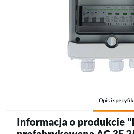
Zestawy dla przemysłu
Promienniki
Zestawy akumulatorów
Termostaty
Akumulatory
Akcesoria do ogrzewania
Akcesoria do magazynów
elektrycznego
energii
Opis i specyfik
Informacja o produkcie "
prefabrykowana AC 3F 2