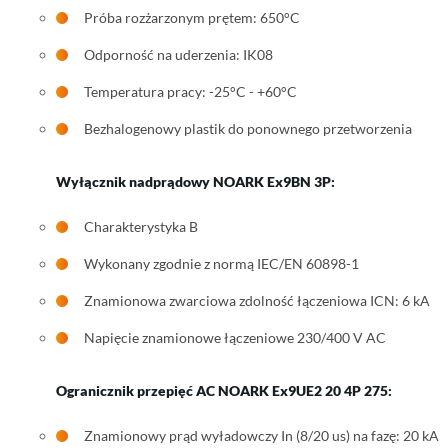
Próba rozżarzonym prętem: 650°C
Odporność na uderzenia: IK08
Temperatura pracy: -25°C - +60°C
Bezhalogenowy plastik do ponownego przetworzenia
Wyłącznik nadprądowy
NOARK Ex9BN 3P
:
Charakterystyka B
Wykonany zgodnie z normą IEC/EN 60898-1
Znamionowa zwarciowa zdolność łączeniowa ICN: 6 kA
Napięcie znamionowe łączeniowe 230/400 V AC
Ogranicznik przepięć AC
NOARK Ex9UE2 20 4P 275
:
Znamionowy prąd wyładowczy In (8/20 us) na fazę: 20 kA