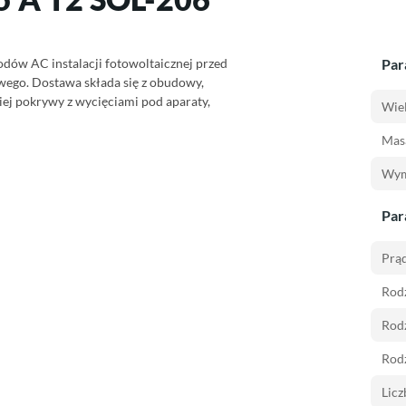
ów AC instalacji fotowoltaicznej przed
Par
owego. Dostawa składa się z obudowy,
ej pokrywy z wycięciami pod aparaty,
Wiel
Masa
Wym
Par
Prąd
Rodz
Rodz
Rodz
Licz