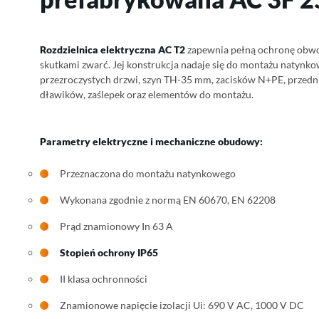
Rozdzielnica elektryczna AC T2
zapewnia pełną ochronę obwod
skutkami zwarć. Jej konstrukcja nadaje się do montażu natynk
przezroczystych drzwi, szyn TH-35 mm, zacisków N+PE, przedni
dławików, zaślepek oraz elementów do montażu.
Parametry elektryczne i mechaniczne obudowy:
Przeznaczona do montażu natynkowego
Wykonana zgodnie z normą EN 60670, EN 62208
Prąd znamionowy In 63 A
Stopień ochrony IP65
II klasa ochronności
Znamionowe napięcie izolacji Ui: 690 V AC, 1000 V DC