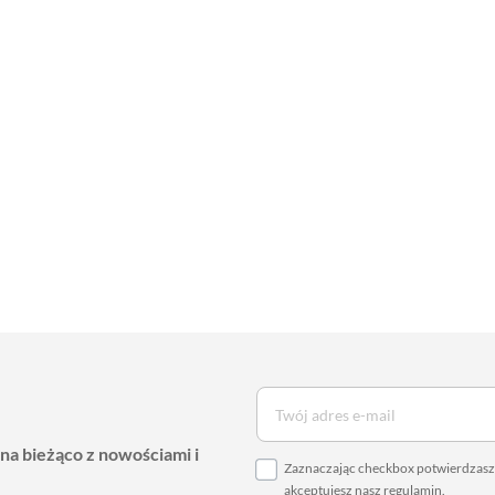
 na bieżąco z nowościami i
Zaznaczając checkbox potwierdzasz,
akceptujesz nasz
regulamin
.