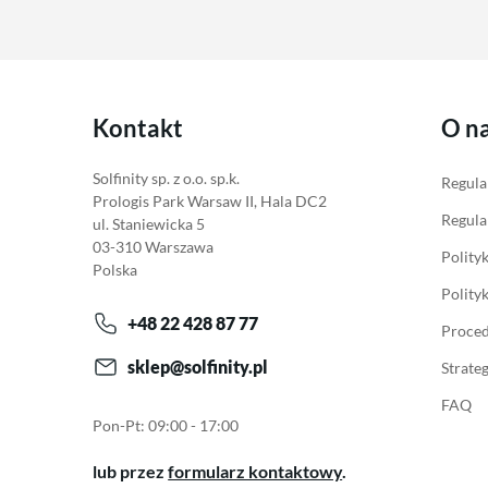
Kontakt
O n
Solfinity sp. z o.o. sp.k.
Regula
Prologis Park Warsaw II, Hala DC2
Regula
ul. Staniewicka 5
03-310 Warszawa
Polity
Polska
Polity
+48 22 428 87 77
Proced
sklep@solfinity.pl
Strate
FAQ
Pon-Pt: 09:00 - 17:00
lub przez
formularz kontaktowy
.