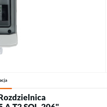
Termostaty do pomp
Ładowarki do pojazdów
Akcesoria do pomp ciepła
elektrycznych
Akcesoria do ładowarek
acja
Rozdzielnica
5 A T2 SOL-206"