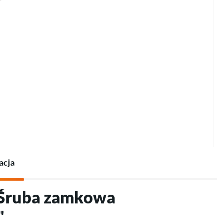
Termostaty do pomp
Ładowarki do pojazdów
Akcesoria do pomp ciepła
elektrycznych
Akcesoria do ładowarek
acja
"Śruba zamkowa
"