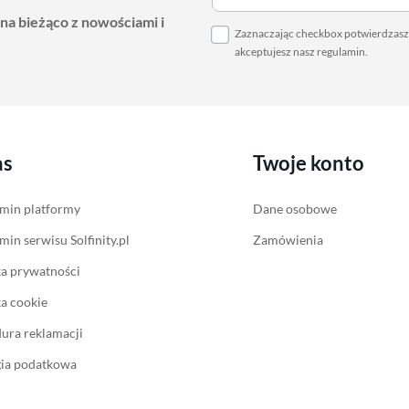
 na bieżąco z nowościami i
Zaznaczając checkbox potwierdzasz,
akceptujesz nasz
regulamin
.
as
Twoje konto
min platformy
Dane osobowe
min serwisu Solfinity.pl
Zamówienia
ka prywatności
ka cookie
ura reklamacji
gia podatkowa