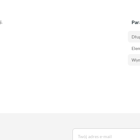
j.
Par
Dłu
Ele
Wym