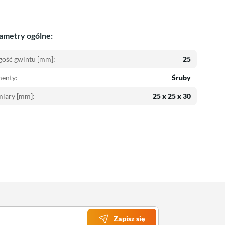
ametry ogólne:
gość gwintu [mm]:
25
menty:
Śruby
iary [mm]:
25 x 25 x 30
Zapisz się