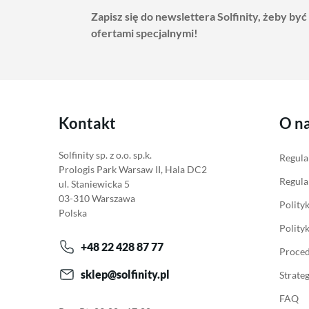
Zapisz się do newslettera Solfinity, żeby być
ofertami specjalnymi!
Kontakt
O n
Solfinity sp. z o.o. sp.k.
Regula
Prologis Park Warsaw II, Hala DC2
Regula
ul. Staniewicka 5
03-310 Warszawa
Polity
Polska
Polity
+48 22 428 87 77
Proced
sklep@solfinity.pl
Strate
FAQ