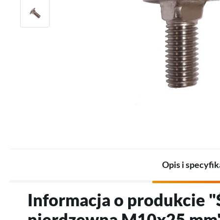
Zestawy dla przemysłu
Promienniki
Zestawy akumulatorów
Termostaty
Akumulatory
Akcesoria do ogrzewania
Akcesoria do magazynów
elektrycznego
energii
Opis i specyfik
Informacja o produkcie 
nierdzewna M10x25 mm