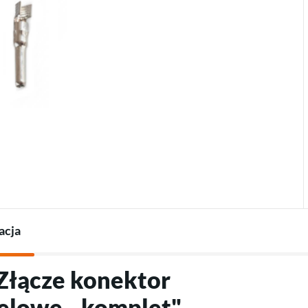
Termostaty do pomp
Ładowarki do pojazdów
Akcesoria do pomp ciepła
elektrycznych
Akcesoria do ładowarek
acja
"Złącze konektor
elowe - komplet"