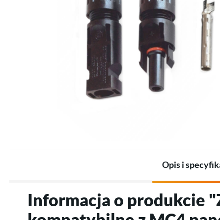
Zestawy dla przemysłu
Promienniki
Zestawy akumulatorów
Termostaty
Akumulatory
Akcesoria do ogrzewania
Akcesoria do magazynów
elektrycznego
energii
Opis i specyfik
Informacja o produkcie 
kompatybilne z MC4 pan