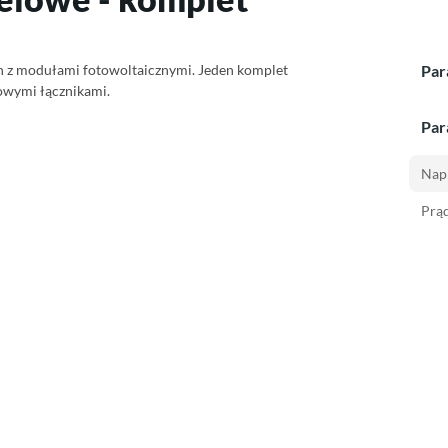
h z modułami fotowoltaicznymi. Jeden komplet
Par
owymi łącznikami.
Par
Napi
Prąd