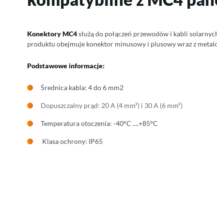
Konektory MC4
służą do połączeń przewodów i kabli solarnyc
produktu obejmuje konektor minusowy i plusowy wraz z metal
Podstawowe informacje:
Średnica kabla: 4 do 6 mm2
Dopuszczalny prąd: 20 A (4 mm²) i 30 A (6 mm²)
Temperatura otoczenia: -40°C ....+85°C
Klasa ochrony: IP65