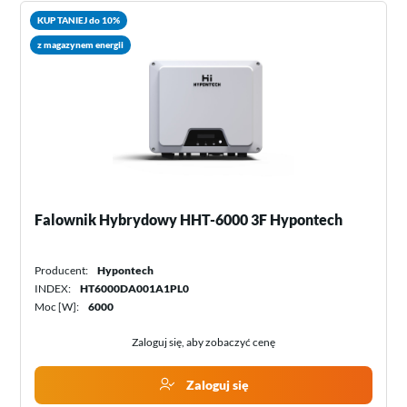
KUP TANIEJ do 10%
z magazynem energii
Falownik Hybrydowy HHT-6000 3F Hypontech
Producent:
Hypontech
INDEX:
HT6000DA001A1PL0
Moc [W]:
6000
Zaloguj się, aby zobaczyć cenę
Zaloguj się