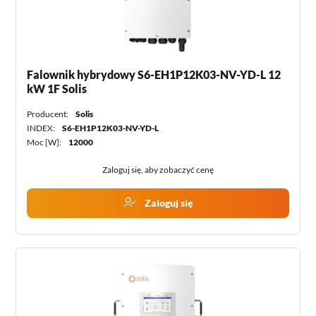
Falownik hybrydowy S6-EH1P12K03-NV-YD-L 12
kW 1F Solis
Producent:
Solis
INDEX:
S6-EH1P12K03-NV-YD-L
Moc [W]:
12000
Zaloguj się, aby zobaczyć cenę
Zaloguj się