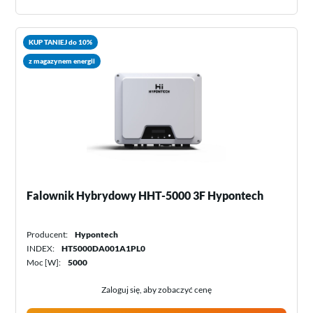
KUP TANIEJ do 10%
z magazynem energii
Falownik Hybrydowy HHT-5000 3F Hypontech
Producent:
Hypontech
INDEX:
HT5000DA001A1PL0
Moc [W]:
5000
Zaloguj się, aby zobaczyć cenę