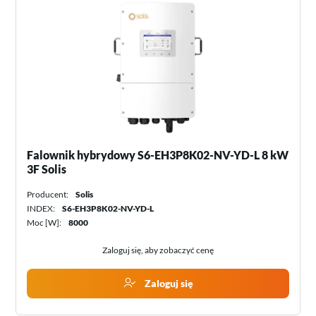
Falownik hybrydowy S6-EH3P8K02-NV-YD-L 8 kW
3F Solis
Producent:
Solis
INDEX:
S6-EH3P8K02-NV-YD-L
Moc [W]:
8000
Zaloguj się, aby zobaczyć cenę
Zaloguj się