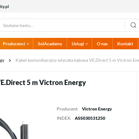
ty.pl
Producenci
SolAcademy
Usługi
O nas
Kontakt
Akcesoria PV
Alumero
Inwestycja w PV
Zabezpieczenia elektryczne
Atlantic
Projektowanie PV
rgy
Kabel komunikacyjny wtyczka kątowa VE.Direct 5 m Victron En
Dehn
Dream Heat
Przewody elektryczne
Zabezpieczenia AC
Hoymiles
Huawei
Konektory
Zabezpieczenia DC
Kehua
Kostal
Uziomy
Rozdzielnice
.Direct 5 m Victron Energy
Multicontact
Noark Electric
Zabezpieczenia PPOŻ
Solaredge
Solis
Sunwoda
Termet
Producent:
Victron Energy
INDEX:
ASS030531250
Pompy ciepła
Ładowarki
Pompy
Ładowarki do akumulatorów