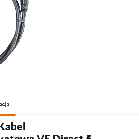
Termostaty do pomp
Ładowarki do pojazdów
Akcesoria do pomp ciepła
elektrycznych
Akcesoria do ładowarek
acja
"Kabel
kątowa VE.Direct 5