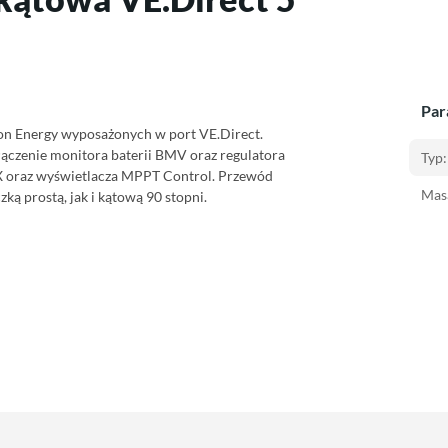
Par
ron Energy wyposażonych w port VE.Direct.
ączenie monitora baterii BMV oraz regulatora
Typ:
 oraz wyświetlacza MPPT Control.
Przewód
Masa
ką prostą, jak i kątową 90 stopni.