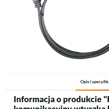
Zestawy dla przemysłu
Promienniki
Zestawy akumulatorów
Termostaty
Akumulatory
Akcesoria do ogrzewania
Akcesoria do magazynów
elektrycznego
energii
Opis i specyfik
Informacja o produkcie 
komunikacyjny wtyczka 