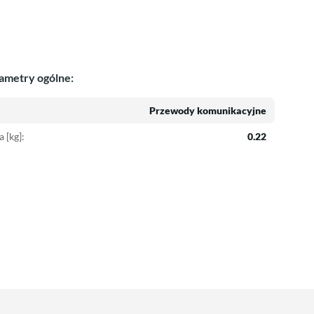
ametry ogólne:
Przewody komunikacyjne
 [kg]:
0.22