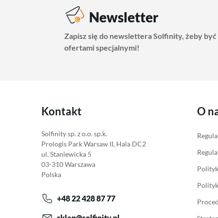
Newsletter
Zapisz się do newslettera Solfinity, żeby być
ofertami specjalnymi!
Kontakt
O n
Solfinity sp. z o.o. sp.k.
Regula
Prologis Park Warsaw II, Hala DC2
Regula
ul. Staniewicka 5
03-310 Warszawa
Polity
Polska
Polity
+48 22 428 87 77
Proced
sklep@solfinity.pl