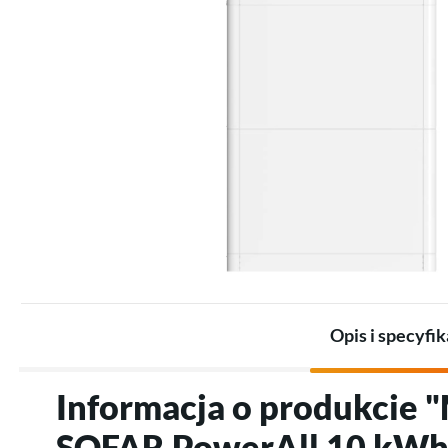
Zestawy dla przemysłu
Promienniki
Zestawy akumulatorów
Termostaty
Akumulatory
Akcesoria do ogrzewania
Akcesoria do magazynów
elektrycznego
energii
Opis i specyfik
Informacja o produkcie 
SOFAR PowerAll 10 kWh 