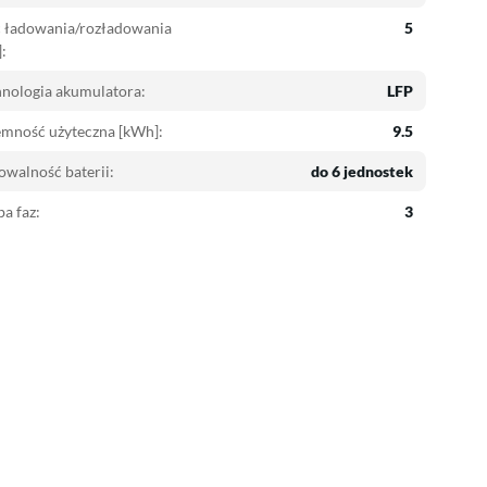
 ładowania/rozładowania
5
:
nologia akumulatora:
LFP
emność użyteczna [kWh]:
9.5
owalność baterii:
do 6 jednostek
ba faz:
3