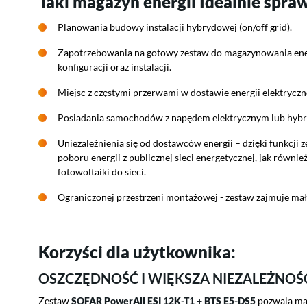
Taki magazyn energii Idealnie spra
Planowania budowy instalacji hybrydowej (on/off grid).
Zapotrzebowania na gotowy zestaw do magazynowania ener
konfiguracji oraz instalacji.
Miejsc z częstymi przerwami w dostawie energii elektryczne
Posiadania samochodów z napędem elektrycznym lub hyb
Uniezależnienia się od dostawców energii – dzięki funkcji 
poboru energii z publicznej sieci energetycznej, jak równ
fotowoltaiki do sieci.
Ograniczonej przestrzeni montażowej - zestaw zajmuje mał
Korzyści dla użytkownika:
OSZCZĘDNOŚĆ I WIĘKSZA NIEZALEŻNOŚĆ
Zestaw
SOFAR PowerAll ESI 12K-T1 + BTS E5-DS5
pozwala mak