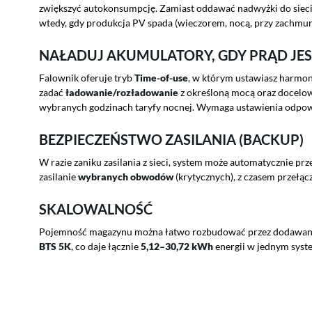
zwiększyć autokonsumpcję. Zamiast oddawać nadwyżki do sieci
wtedy, gdy produkcja PV spada (wieczorem, nocą, przy zachmur
NAŁADUJ AKUMULATORY, GDY PRĄD JE
Falownik oferuje tryb
Time-of-use
, w którym ustawiasz harmon
zadać
ładowanie/rozładowanie
z określoną mocą oraz docel
wybranych godzinach taryfy nocnej. Wymaga ustawienia odpowi
BEZPIECZEŃSTWO ZASILANIA (BACKUP)
W razie zaniku zasilania z sieci, system może automatycznie prz
zasilanie
wybranych obwodów
(krytycznych), z czasem przełąc
SKALOWALNOŚĆ
Pojemność magazynu można łatwo rozbudować przez dodawan
BTS 5K
, co daje łącznie
5,12–30,72 kWh
energii w jednym syst