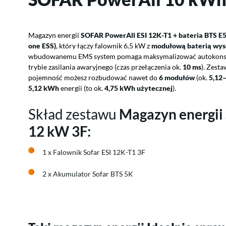
Magazyn energii
SOFAR PowerAll ESI 12K-T1 + bateria BTS E
one ESS)
, który łączy falownik 6.5 kW z
modułową baterią wys
wbudowanemu EMS system pomaga maksymalizować autokonsump
trybie zasilania awaryjnego (czas przełączenia ok.
10 ms
). Zesta
pojemność możesz rozbudować nawet do
6 modułów
(ok.
5,12
5,12 kWh
energii (to ok.
4,75 kWh użytecznej
).
Skład zestawu
Magazyn energii 
12 kW 3F:
1 x Falownik Sofar ESI 12K-T1 3F
2 x Akumulator Sofar BTS 5K