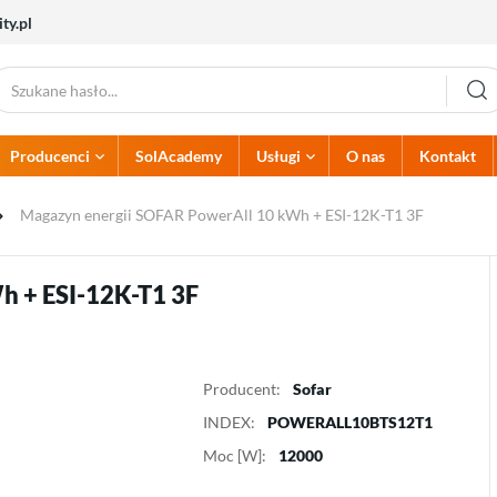
ty.pl
Producenci
SolAcademy
Usługi
O nas
Kontakt
Akcesoria PV
Alumero
Inwestycja w PV
Zabezpieczenia elektryczne
Atlantic
Projektowanie PV
Magazyn energii SOFAR PowerAll 10 kWh + ESI-12K-T1 3F
Dehn
Dream Heat
Przewody elektryczne
Zabezpieczenia AC
Hoymiles
Huawei
Konektory
Zabezpieczenia DC
Kehua
Kostal
Uziomy
Rozdzielnice
h + ESI-12K-T1 3F
Multicontact
Noark Electric
Zabezpieczenia PPOŻ
Solaredge
Solis
Sunwoda
Termet
Producent:
Sofar
INDEX:
POWERALL10BTS12T1
Pompy ciepła
Ładowarki
Moc [W]:
12000
Pompy
Ładowarki do akumulatorów