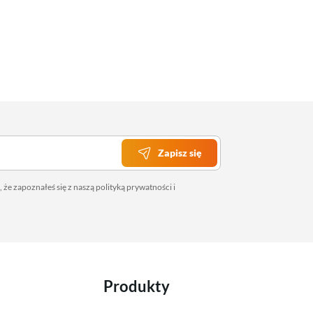
Zapisz się
 że zapoznałeś się z naszą
polityką prywatności
i
Produkty