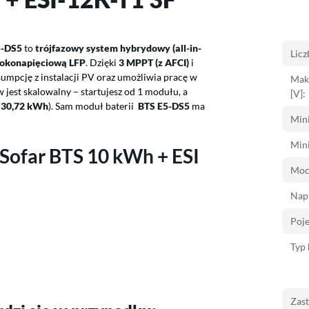
5-DS5
to
trójfazowy system hybrydowy (all-in-
Lic
okonapięciową LFP
. Dzięki
3 MPPT (z AFCI)
i
cję z instalacji PV oraz umożliwia pracę w
Mak
w jest skalowalny – startujesz od 1 modułu, a
[V]:
–30,72 kWh
). Sam moduł baterii
BTS E5-DS5
ma
Mini
Mini
Sofar BTS 10 kWh + ESI
Moc
Napi
Poj
Typ 
Zas