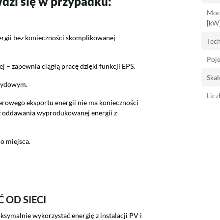
wdzi się w przypadku:
Moc
[kW]
gii bez konieczności skomplikowanej
Tech
Poj
j – zapewnia ciągłą pracę dzięki funkcji EPS.
Skal
rydowym.
Licz
zerowego eksportu energii nie ma konieczności
ież oddawania wyprodukowanej energii z
o miejsca.
 OD SIECI
symalnie wykorzystać energię z instalacji PV i