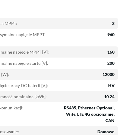
zba MPPT:
3
symalne napięcie MPPT
960
malne napięcie MPPT [V]:
160
malne napięcie startu [V]:
200
 [W]:
12000
ęcie pracy DC baterii [V]:
HV
emność nominalna [kWh]:
10.24
komunikacji:
RS485
, Ethernet Optional
,
WiFi
, LTE 4G opcjonalnie
,
CAN
tosowanie:
Domowe