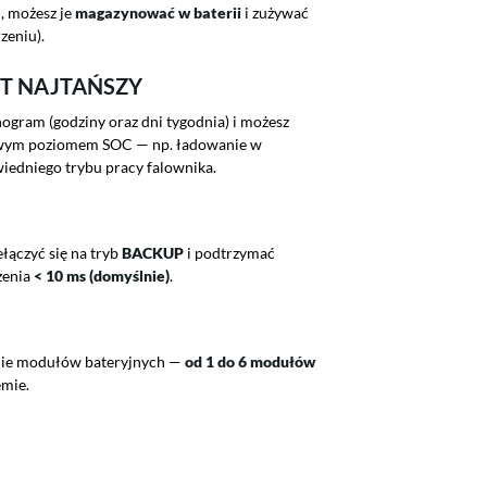
, możesz je
magazynować w baterii
i zużywać
zeniu).
ST NAJTAŃSZY
ogram (godziny oraz dni tygodnia) i możesz
owym poziomem SOC — np. ładowanie w
edniego trybu pracy falownika.
ełączyć się na tryb
BACKUP
i podtrzymać
zenia
< 10 ms (domyślnie)
.
ie modułów bateryjnych —
od 1 do 6 modułów
emie.