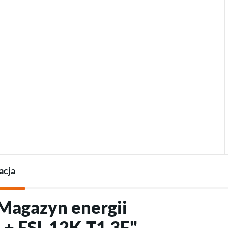
Termostaty do pomp
Ładowarki do pojazdów
Akcesoria do pomp ciepła
elektrycznych
Akcesoria do ładowarek
acja
"Magazyn energii
+ ESI-12K-T1 3F"