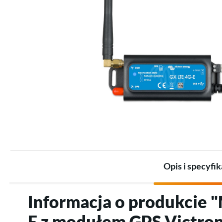
Zestawy dla przemysłu
Promienniki
Zestawy akumulatorów
Termostaty
Akumulatory
Akcesoria do ogrzewania
Akcesoria do magazynów
elektrycznego
energii
Opis i specyfik
Informacja o produkcie
E z modułem GPS Victron