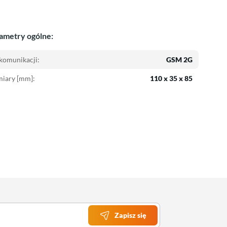
ametry ogólne:
komunikacji:
GSM 2G
iary [mm]:
110 x 35 x 85
Zapisz się