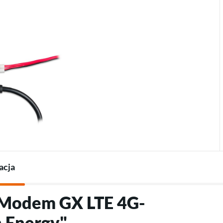
Termostaty do pomp
Ładowarki do pojazdów
Akcesoria do pomp ciepła
elektrycznych
Akcesoria do ładowarek
acja
 "Modem GX LTE 4G-
 Energy"