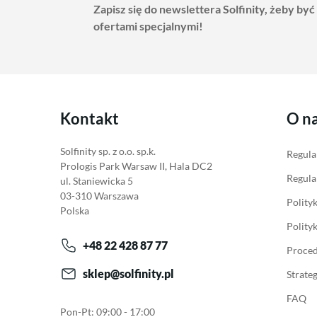
Zapisz się do newslettera Solfinity, żeby być
ofertami specjalnymi!
Kontakt
O n
Solfinity sp. z o.o. sp.k.
Regula
Prologis Park Warsaw II, Hala DC2
Regula
ul. Staniewicka 5
03-310 Warszawa
Polity
Polska
Polity
+48 22 428 87 77
Proced
sklep@solfinity.pl
Strate
FAQ
Pon-Pt: 09:00 - 17:00