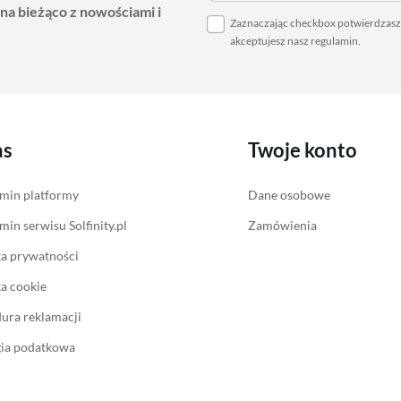
 na bieżąco z nowościami i
Zaznaczając checkbox potwierdzasz,
akceptujesz nasz
regulamin
.
as
Twoje konto
min platformy
Dane osobowe
min serwisu Solfinity.pl
Zamówienia
ka prywatności
ka cookie
ura reklamacji
gia podatkowa