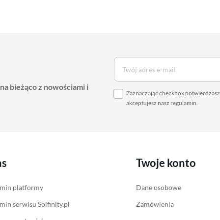
Termostaty do pomp
Ładowarki do pojazdów
Akcesoria do pomp ciepła
elektrycznych
Akcesoria do ładowarek
 na bieżąco z nowościami i
Zaznaczając checkbox potwierdzasz,
akceptujesz nasz
regulamin
.
as
Twoje konto
min platformy
Dane osobowe
min serwisu Solfinity.pl
Zamówienia