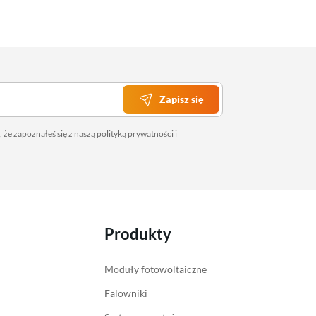
Promocje miesiąca
Konwertery
Ostatnie sztuki
Inwertery
Inwertery z ładowarką
Regulatory ładowania
Sterowanie i monitoring
Akcesoria Victron Energy
Zapisz się
 że zapoznałeś się z naszą
polityką prywatności
i
Produkty
Moduły fotowoltaiczne
Falowniki