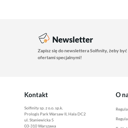
Zestawy dla przemysłu
Promienniki
Zestawy akumulatorów
Termostaty
Akumulatory
Akcesoria do ogrzewania
Akcesoria do magazynów
elektrycznego
energii
Newsletter
Zapisz się do newslettera Solfinity, żeby być
ofertami specjalnymi!
Kontakt
O n
Solfinity sp. z o.o. sp.k.
Regula
Prologis Park Warsaw II, Hala DC2
Regula
ul. Staniewicka 5
03-310 Warszawa