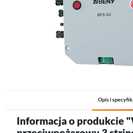
Zestawy dla przemysłu
Promienniki
Zestawy akumulatorów
Termostaty
Akumulatory
Akcesoria do ogrzewania
Akcesoria do magazynów
elektrycznego
energii
Opis i specyfik
Informacja o produkcie 
przeciwpożarowy 3 strin