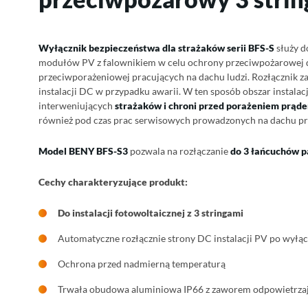
Wyłącznik bezpieczeństwa dla strażaków serii BFS-S
służy d
modułów PV z falownikiem w celu ochrony przeciwpożarowej dac
przeciwporażeniowej pracujących na dachu ludzi. Rozłącznik 
instalacji DC w przypadku awarii. W ten sposób obszar instalacj
interweniujących
strażaków i chroni przed porażeniem prąd
również pod czas prac serwisowych prowadzonych na dachu prz
Model BENY BFS-S3
pozwala na rozłączanie
do 3
łańcuchów p
Cechy charakteryzujące produkt:
Do instalacji fotowoltaicznej z 3 stringami
Automatyczne rozłącznie strony DC instalacji PV po wyłąc
Ochrona przed nadmierną temperaturą
Trwała obudowa aluminiowa IP66 z zaworem odpowietrza