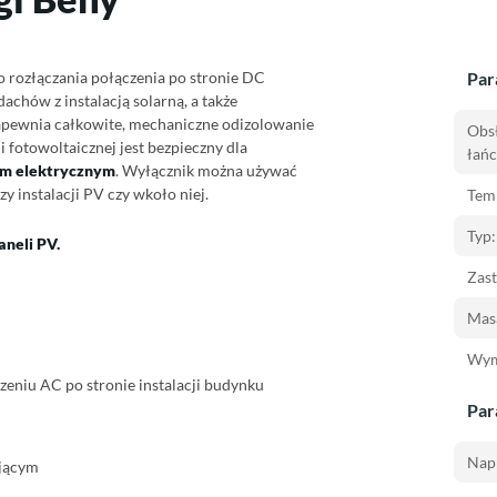
o rozłączania połączenia po stronie DC
Par
hów z instalacją solarną, a także
zapewnia całkowite, mechaniczne odizolowanie
Obsł
i fotowoltaicznej jest bezpieczny dla
łań
em elektrycznym
. Wyłącznik można używać
y instalacji PV
czy wkoło niej.
Temp
Typ:
aneli PV
.
Zas
Masa
Wym
zeniu AC po stronie instalacji budynku
Par
Napi
jącym