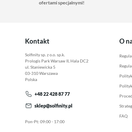
ofertami specjalnymi!
Kontakt
O n
Solfinity sp. z o.o. sp.k.
Regula
Prologis Park Warsaw II, Hala DC2
Regula
ul. Staniewicka 5
03-310 Warszawa
Polity
Polska
Polity
+48 22 428 87 77
Proced
sklep@solfinity.pl
Strate
FAQ
Pon-Pt: 09:00 - 17:00