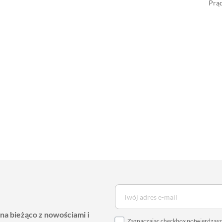
Prąd
 na bieżąco z nowościami i
Zaznaczając checkbox potwierdzasz,