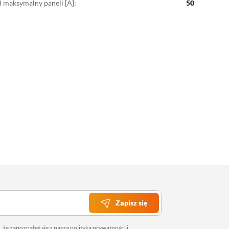
 maksymalny paneli [A]:
50
Zapisz się
 że zapoznałeś się z naszą
polityką prywatności
i