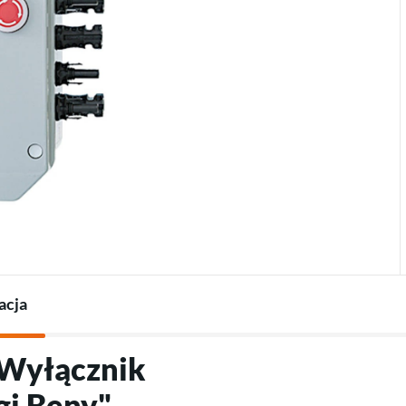
Termostaty do pomp
Ładowarki do pojazdów
Akcesoria do pomp ciepła
elektrycznych
Akcesoria do ładowarek
acja
"Wyłącznik
gi Beny"