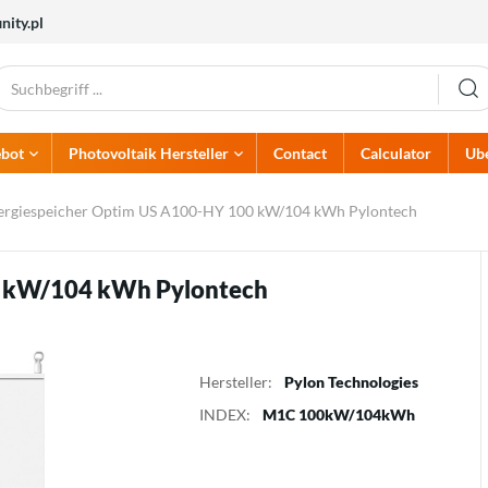
nity.pl
bot
Photovoltaik Hersteller
Contact
Calculator
Ube
PV-Zubehör
Alumero
Elektrische Sicherungen
Atlantic
ergiespeicher Optim US A100-HY 100 kW/104 kWh Pylontech
Dehn
Dream Heat
Elektrische Kabel
AC-Schutzvorrichtungen
Hoymiles
Huawei
Steckverbinder
DC-Schutzvorrichtungen
Kehua
Kostal
Erdungselektroden und
Stromverteiler
0 kW/104 kWh Pylontech
Multicontact
Noark Electric
Zubehör
Brandschutzsysteme
Solaredge
Solis
Sunwoda
Termet
Hersteller:
Pylon Technologies
INDEX:
M1C 100kW/104kWh
Wärmepumpen
Ladegeräte
Pumpen
Batterieladegeräte