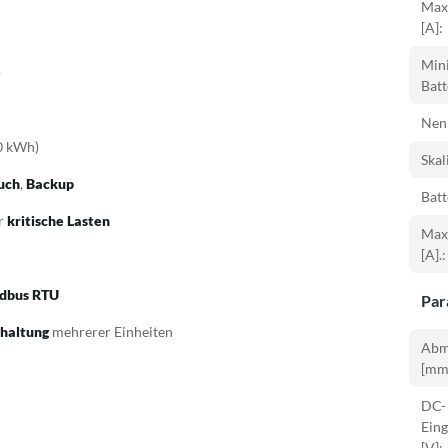
Max
[A]:
Min
)
Batt
Nenn
20 kWh)
Skal
uch
,
Backup
Batt
ür
kritische Lasten
Max
[A].:
dbus RTU
Par
chaltung
mehrerer Einheiten
Abm
[mm
DC-
Ein
[V]: