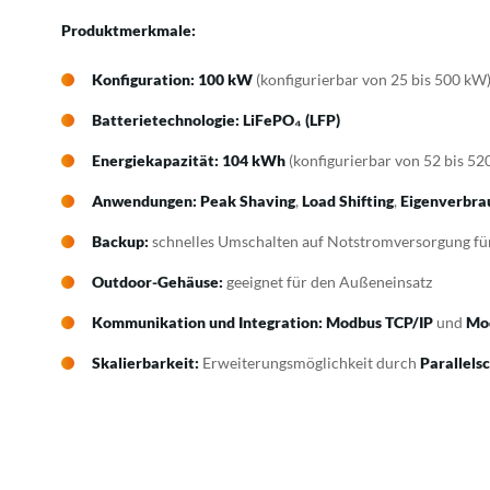
Produktmerkmale:
Konfiguration:
100 kW
(konfigurierbar von 25 bis 500 kW
Batterietechnologie:
LiFePO₄ (LFP)
Energiekapazität:
104 kWh
(konfigurierbar von 52 bis 5
Anwendungen:
Peak Shaving
,
Load Shifting
,
Eigenverbra
Backup:
schnelles Umschalten auf Notstromversorgung f
Outdoor-Gehäuse:
geeignet für den Außeneinsatz
Kommunikation und Integration:
Modbus TCP/IP
und
Mo
Skalierbarkeit:
Erweiterungsmöglichkeit durch
Parallels