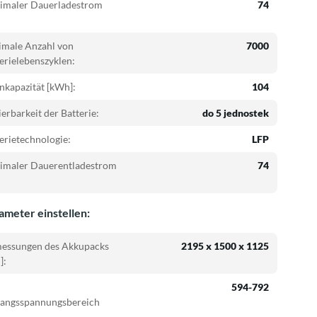
imaler Dauerladestrom
74
imale Anzahl von
7000
erielebenszyklen:
kapazität [kWh]:
104
ierbarkeit der Batterie:
do 5 jednostek
erietechnologie:
LFP
imaler Dauerentladestrom
74
ameter einstellen:
essungen des Akkupacks
2195 x 1500 x 1125
]:
594-792
gangsspannungsbereich