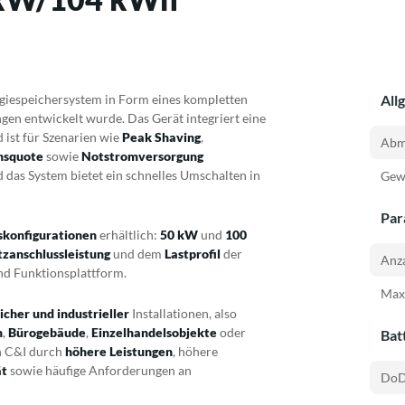
rgiespeichersystem in Form eines kompletten
All
n entwickelt wurde. Das Gerät integriert eine
ist für Szenarien wie
Peak Shaving
,
Abm
hsquote
sowie
Notstromversorgung
 das System bietet ein schnelles Umschalten in
Gewi
Par
skonfigurationen
erhältlich:
50 kW
und
100
zanschlussleistung
und dem
Lastprofil
der
Anza
nd Funktionsplattform.
Max
cher und industrieller
Installationen, also
n
,
Bürogebäude
,
Einzelhandelsobjekte
oder
Bat
ch C&I durch
höhere Leistungen
, höhere
ät
sowie häufige Anforderungen an
DoD-