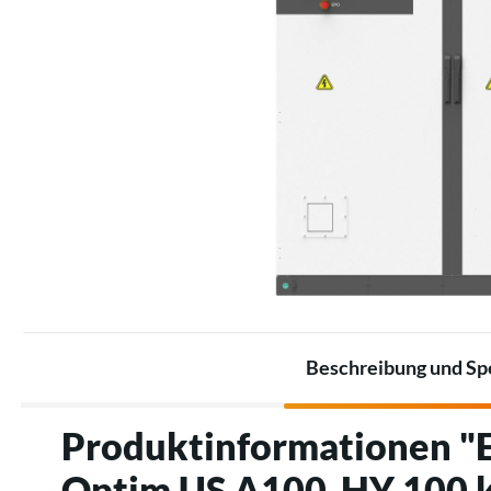
Sets für die Industrie
Heizstrahler
Akkusätze
Thermostate
Akkus
Zubehör für elektrische
Zubehör für Energiespeicher
Heizungen
Beschreibung und Spe
Produktinformationen "
Optim US A100-HY 100