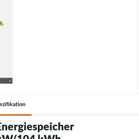
Thermostate
Ladegeräte für
Zubehör für Wärmepumpen
Elektrofahrzeuge
Zubehör für Ladegeräte
zifikation
Energiespeicher
 kW/104 kWh