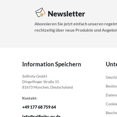
Newsletter
Abonnieren Sie jetzt einfach unseren regel
rechtzeitig über neue Produkte und Angebot
Information Speichern
Unt
Solfinity GmbH
Geschä
Dingolfinger Straße 15
Bestim
81673 München, Deutschaland
Daten
Kontakt:
Cookie
+49 177 68 759 64
Besch
info@solfinity-pv.de