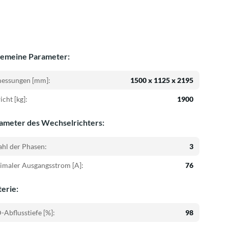
gemeine Parameter:
essungen [mm]:
1500 x 1125 x 2195
cht [kg]:
1900
ameter des Wechselrichters:
hl der Phasen:
3
imaler Ausgangsstrom [A]:
76
terie:
Abflusstiefe [%]:
98