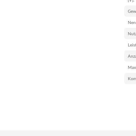
Gewi
Nen
Nutz
Leis
Anza
Max
Kom