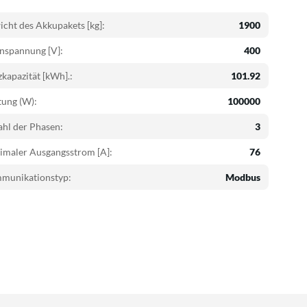
cht des Akkupakets [kg]:
1900
nspannung [V]:
400
kapazität [kWh].:
101.92
tung (W):
100000
hl der Phasen:
3
imaler Ausgangsstrom [A]:
76
munikationstyp:
Modbus