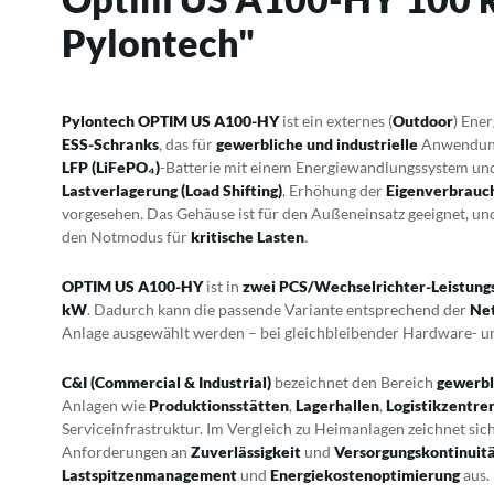
Pylontech"
Pylontech OPTIM US A100-HY
ist ein externes (
Outdoor
) Ene
ESS-Schranks
, das für
gewerbliche und industrielle
Anwendunge
LFP (LiFePO₄)
-Batterie mit einem Energiewandlungssystem und 
Lastverlagerung (Load Shifting)
, Erhöhung der
Eigenverbrauc
vorgesehen. Das Gehäuse ist für den Außeneinsatz geeignet, und
den Notmodus für
kritische Lasten
.
OPTIM US A100-HY
ist in
zwei PCS/Wechselrichter-Leistung
kW
. Dadurch kann die passende Variante entsprechend der
Net
Anlage ausgewählt werden – bei gleichbleibender Hardware- u
C&I (Commercial & Industrial)
bezeichnet den Bereich
gewerbli
Anlagen wie
Produktionsstätten
,
Lagerhallen
,
Logistikzentre
Serviceinfrastruktur. Im Vergleich zu Heimanlagen zeichnet si
Anforderungen an
Zuverlässigkeit
und
Versorgungskontinuit
Lastspitzenmanagement
und
Energiekostenoptimierung
aus.