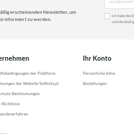
mäßig erscheinenden Newsletter, um
Ich habe die
D
e informiert zu werden.
und die
AGB
g
ernehmen
Ihr Konto
ftsbedingungen der Plattform
Persönliche Infos
mungen der Website Solfinity.pl
Bestellungen
schutz-Bestimmungen
-Richtlinie
werdeverfahren