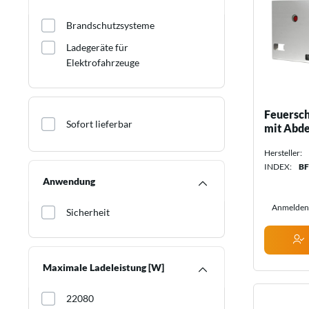
Sets für die Industrie
Heizstrahler
Akkusätze
Thermostate
Brandschutzsysteme
Akkus
Zubehör für elektrische
Ladegeräte für
Zubehör für Energiespeicher
Heizungen
Elektrofahrzeuge
Feuersch
Sofort lieferbar
mit Abd
Hersteller:
INDEX:
BF
Anwendung
Anmelden 
Sicherheit
Maximale Ladeleistung [W]
22080