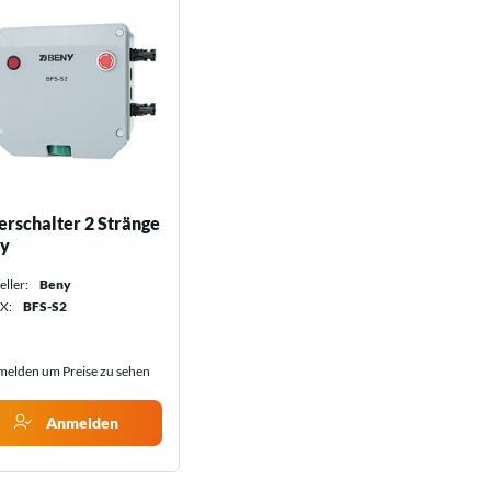
erschalter 2 Stränge
y
eller:
Beny
X:
BFS-S2
elden um Preise zu sehen
Anmelden