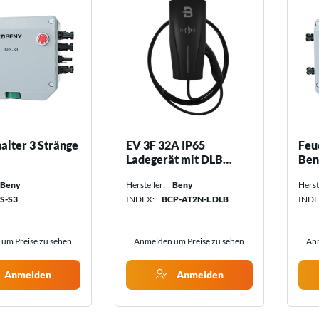
alter 3 Stränge
EV 3F 32A IP65
Feu
Ladegerät mit DLB
Ben
Solarbox Beny
Beny
Hersteller:
Beny
Herst
S-S3
INDEX:
BCP-AT2N-L DLB
INDE
um Preise zu sehen
Anmelden um Preise zu sehen
Anm
Anmelden
Anmelden