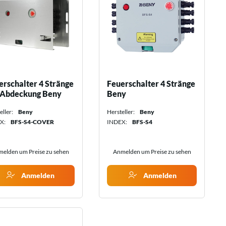
Hits
Konverter
Letzte Exemplare auf Lager
Inverter
Inverter mit Ladegerät
Laderegler
Überwachung
Zubehör Victron Energy
erschalter 4 Stränge
Feuerschalter 4 Stränge
 Abdeckung Beny
Beny
eller:
Beny
Hersteller:
Beny
X:
BFS-S4-COVER
INDEX:
BFS-S4
elden um Preise zu sehen
Anmelden um Preise zu sehen
Anmelden
Anmelden