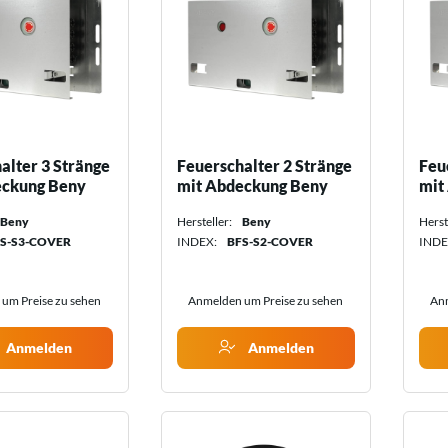
Thermostate
Ladegeräte für
Zubehör für Wärmepumpen
Elektrofahrzeuge
Zubehör für Ladegeräte
alter 3 Stränge
Feuerschalter 2 Stränge
Feu
eckung Beny
mit Abdeckung Beny
mit
Beny
Hersteller:
Beny
Herst
S-S3-COVER
INDEX:
BFS-S2-COVER
INDE
um Preise zu sehen
Anmelden um Preise zu sehen
Anm
Anmelden
Anmelden