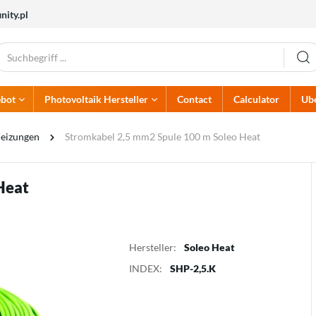
nity.pl
bot
Photovoltaik Hersteller
Contact
Calculator
Ube
PV-Zubehör
Alumero
Elektrische Sicherungen
Atlantic
Heizungen
Stromkabel 2,5 mm2 Spule 100 m Soleo Heat
Dehn
Dream Heat
Elektrische Kabel
AC-Schutzvorrichtungen
Hoymiles
Huawei
Steckverbinder
DC-Schutzvorrichtungen
Kehua
Kostal
Erdungselektroden und
Stromverteiler
Heat
Multicontact
Noark Electric
Zubehör
Brandschutzsysteme
Solaredge
Solis
Sunwoda
Termet
Hersteller:
Soleo Heat
INDEX:
SHP-2,5.K
Wärmepumpen
Ladegeräte
Pumpen
Batterieladegeräte