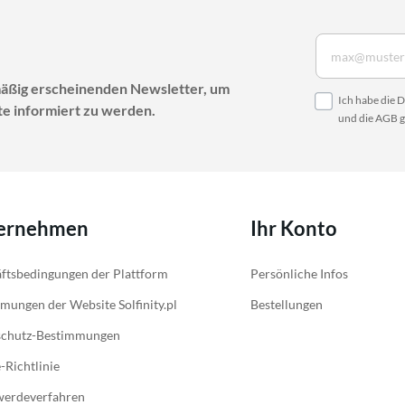
mäßig erscheinenden Newsletter, um
Ich habe die
D
e informiert zu werden.
und die
AGB
g
ernehmen
Ihr Konto
ftsbedingungen der Plattform
Persönliche Infos
mungen der Website Solfinity.pl
Bestellungen
schutz-Bestimmungen
-Richtlinie
werdeverfahren