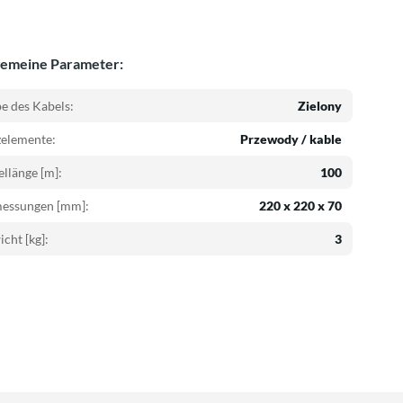
gemeine Parameter:
e des Kabels:
Zielony
zelemente:
Przewody / kable
llänge [m]:
100
essungen [mm]:
220 x 220 x 70
cht [kg]:
3