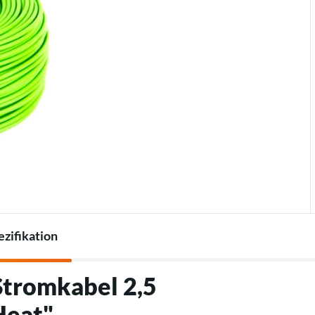
Thermostate
Ladegeräte für
Zubehör für Wärmepumpen
Elektrofahrzeuge
Zubehör für Ladegeräte
zifikation
Stromkabel 2,5
Heat"