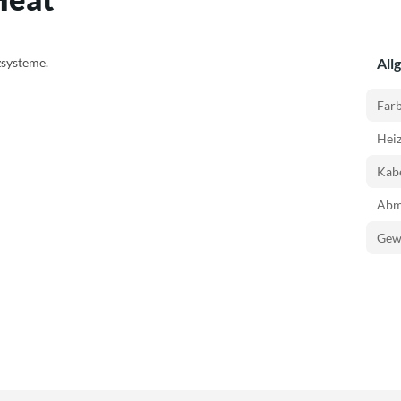
zsysteme.
All
Farb
Hei
Kabe
Abm
Gewi