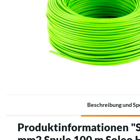
Sets für die Industrie
Heizstrahler
Akkusätze
Thermostate
Akkus
Zubehör für elektrische
Zubehör für Energiespeicher
Heizungen
Beschreibung und Spe
Produktinformationen "
mm2 Spule 100 m Soleo 