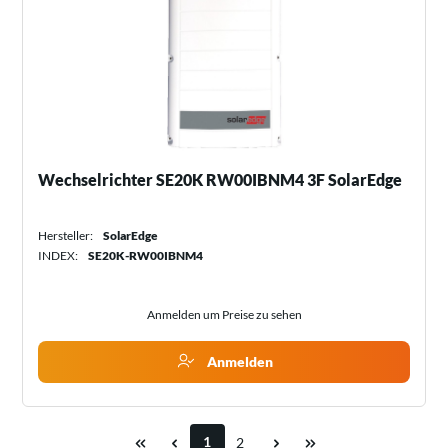
Wechselrichter SE20K RW00IBNM4 3F SolarEdge
Hersteller:
SolarEdge
INDEX:
SE20K-RW00IBNM4
Anmelden um Preise zu sehen
Anmelden
1
2