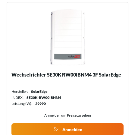
Wechselrichter SE30K RW00IBNM4 3F SolarEdge
Hersteller:
SolarEdge
INDEX:
SE30K-RW00IBNM4
Leistung (W):
29990
Anmelden um Preise zu sehen
Anmelden