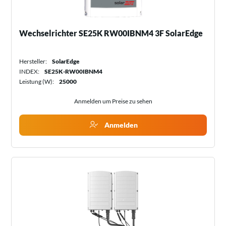
Wechselrichter SE25K RW00IBNM4 3F SolarEdge
Hersteller:
SolarEdge
INDEX:
SE25K-RW00IBNM4
Leistung (W):
25000
Anmelden um Preise zu sehen
Anmelden