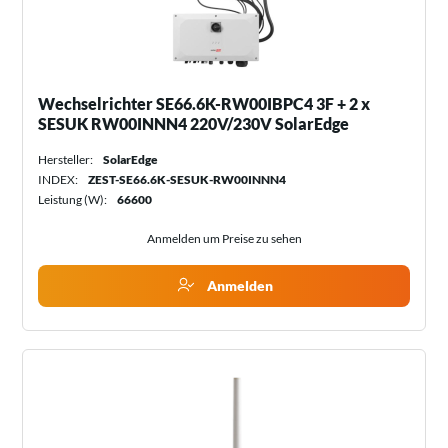
Wechselrichter SE66.6K-RW00IBPC4 3F + 2 x
SESUK RW00INNN4 220V/230V SolarEdge
Hersteller:
SolarEdge
INDEX:
ZEST-SE66.6K-SESUK-RW00INNN4
Leistung (W):
66600
Anmelden um Preise zu sehen
Anmelden