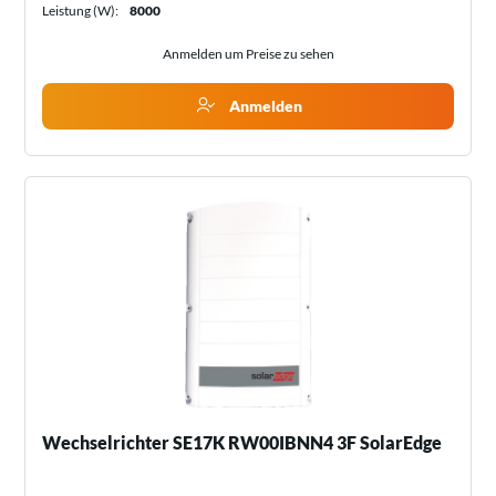
Leistung (W):
8000
Anmelden um Preise zu sehen
Anmelden
Wechselrichter SE17K RW00IBNN4 3F SolarEdge