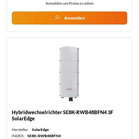
Anmelden um Preise zu sehen
Anmelden
Hybridwechselrichter SE8K-RWB48BFN4 3F
SolarEdge
Hersteller:
SolarEdge
INDEX:
SE8K-RWB48BFN4