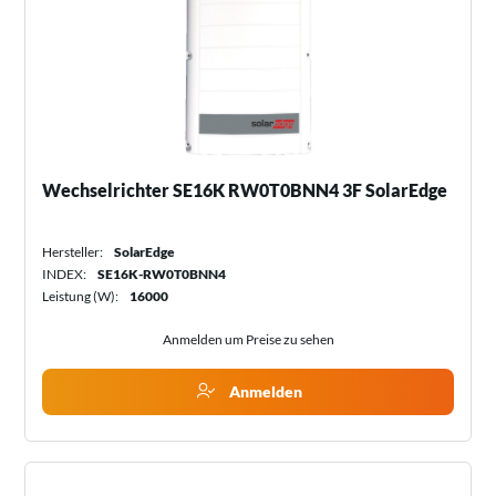
Wechselrichter SE16K RW0T0BNN4 3F SolarEdge
Hersteller:
SolarEdge
INDEX:
SE16K-RW0T0BNN4
Leistung (W):
16000
Anmelden um Preise zu sehen
Anmelden