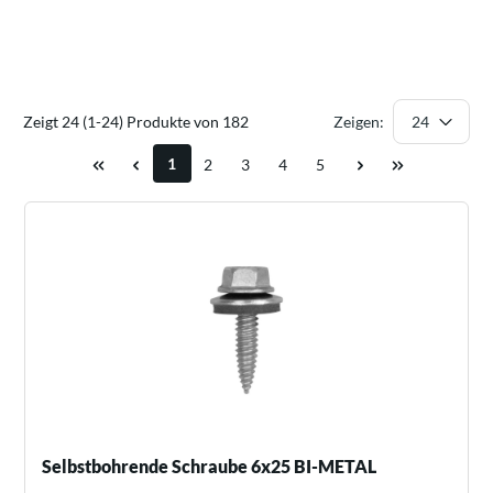
Zeigt 24 (1-24) Produkte von 182
Zeigen:
1
2
3
4
5
Selbstbohrende Schraube 6x25 BI-METAL