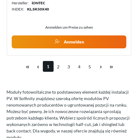
Hersteller:
iONTEC
INDEX:
KL.SK50X40
Anmelden um Preise zu sehen
Anmelden
1
2
3
4
5
Moduły fotowoltaiczne to podstawowy element każdej instalacji
PV. W Solfinity znajdziesz szeroką ofertę modułów PV
renomowanych producentów o ugruntowanej pozycji na rynku.
Możesz być pewny, że ich nowoczesne rozwiązania sprostają
potrzebom każdego klienta. Wybierz spośród licznych propozycji
wykonanych zarówno w technologii half-cut, jak i shingled lub
back contact. Dla wygody, w naszej ofercie znajdują się również
moduły