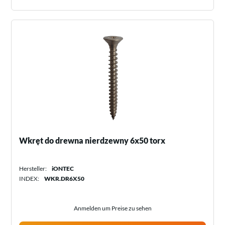
Wkręt do drewna nierdzewny 6x50 torx
Hersteller:
iONTEC
INDEX:
WKR.DR6X50
Anmelden um Preise zu sehen