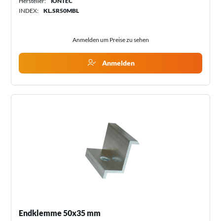
Hersteller:
iONTEC
INDEX:
KL.SR50MBL
Anmelden um Preise zu sehen
Anmelden
Endklemme 50x35 mm