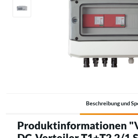
Sets für die Industrie
Heizstrahler
Akkusätze
Thermostate
Akkus
Zubehör für elektrische
Zubehör für Energiespeicher
Heizungen
Beschreibung und Spe
Produktinformationen "V
DC‑Verteiler T1+T2 2/1 