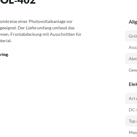
romkreise einer Photovoltaikanlage vor
All
geeignet. Der Lieferumfang umfasst das
men, Frontabdeckung mit Ausschnitten für
Größ
erial.
Anza
tring
.
Abm
Gewi
Ele
Art 
DC-
Typ 
Max