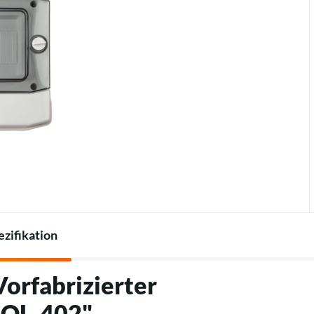
Thermostate
Ladegeräte für
Zubehör für Wärmepumpen
Elektrofahrzeuge
Zubehör für Ladegeräte
zifikation
orfabrizierter
SOL‑402"