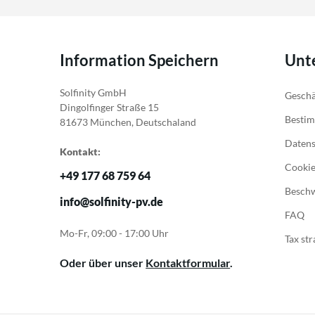
Information Speichern
Unt
Solfinity GmbH
Geschä
Dingolfinger Straße 15
Bestim
81673 München, Deutschaland
Daten
Kontakt:
Cookie
+49 177 68 759 64
Besch
info@solfinity-pv.de
FAQ
Mo-Fr, 09:00 - 17:00 Uhr
Tax str
Oder über unser
Kontaktformular
.