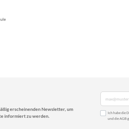
dule
mäßig erscheinenden Newsletter, um
Ich habe die
D
e informiert zu werden.
und die
AGB
g