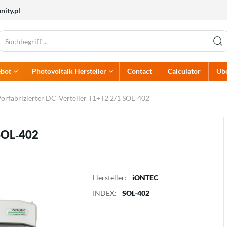
nity.pl
bot
Photovoltaik Hersteller
Contact
Calculator
Ube
PV-Zubehör
Alumero
Elektrische Sicherungen
Atlantic
orfabrizierter DC‑Verteiler T1+T2 2/1 SOL‑402
Dehn
Dream Heat
Elektrische Kabel
AC-Schutzvorrichtungen
Hoymiles
Huawei
Steckverbinder
DC-Schutzvorrichtungen
Kehua
Kostal
Erdungselektroden und
Stromverteiler
 SOL‑402
Multicontact
Noark Electric
Zubehör
Brandschutzsysteme
Solaredge
Solis
Sunwoda
Termet
Hersteller:
iONTEC
INDEX:
SOL-402
Wärmepumpen
Ladegeräte
Pumpen
Batterieladegeräte