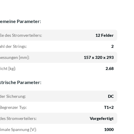
gemeine Parameter:
e des Stromverteilers:
12 Felder
hl der Strings:
2
essungen [mm]:
157 x 320 x 293
cht [kg]:
2.68
ktrische Parameter:
der Sicherung:
DC
Begrenzer Typ:
T1+2
des Stromverteilers:
Vorgefertigt
imale Spannung [V]:
1000