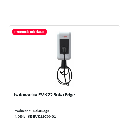
Promocja miesiąca!
Falownik SE16K RW0T0BNN4 3F SolarEdge
Producent:
SolarEdge
INDEX:
SE16K-RW0T0BNN4
Moc [W]:
16000