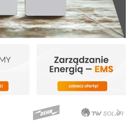
Promocje miesiąca
Konwertery
Ostatnie sztuki
Inwertery
Inwertery z ładowarką
Regulatory ładowania
Sterowanie i monitoring
Akcesoria Victron Energy