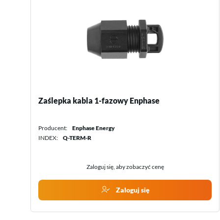
Logger 4G dla serii SPI-B X2, iStoragE Kehua
Producent:
Kehua
INDEX:
KC761B.LOG
Zaloguj się, aby zobaczyć cenę
Zaloguj się