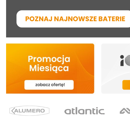
Zestawy dla przemysłu
Promienniki
Zestawy akumulatorów
Termostaty
Akumulatory
Akcesoria do ogrzewania
Akcesoria do magazynów
elektrycznego
energii