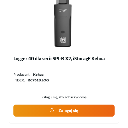
Hub komunikacyjny LV-HUB do zestawu 48 V
Pylontech
Producent:
Pylon Technologies
INDEX:
LVHUBNNA01V00101
Zaloguj się, aby zobaczyć cenę
Zaloguj się