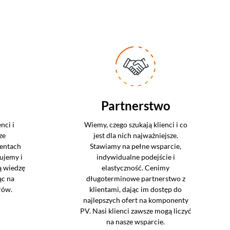
Partnerstwo
nci i
Wiemy, czego szukają klienci i co
ze
jest dla nich najważniejsze.
entach
Stawiamy na pełne wsparcie,
ujemy i
indywidualne podejście i
ą wiedzę
elastyczność. Cenimy
ąc na
długoterminowe partnerstwo z
rów.
klientami, dając im dostęp do
najlepszych ofert na komponenty
PV. Nasi klienci zawsze mogą liczyć
na nasze wsparcie.