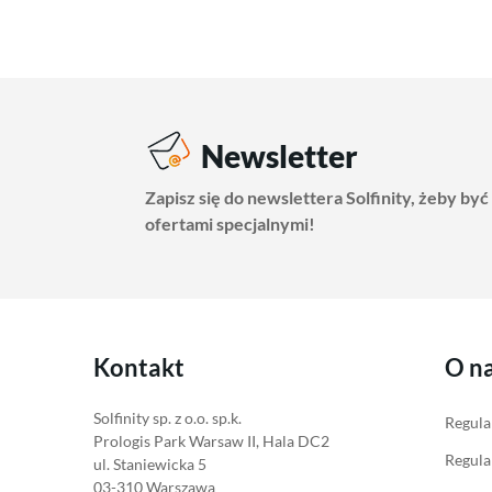
Newsletter
Zapisz się do newslettera Solfinity, żeby być
ofertami specjalnymi!
Kontakt
O n
Solfinity sp. z o.o. sp.k.
Regula
Prologis Park Warsaw II, Hala DC2
Regula
ul. Staniewicka 5
03-310 Warszawa