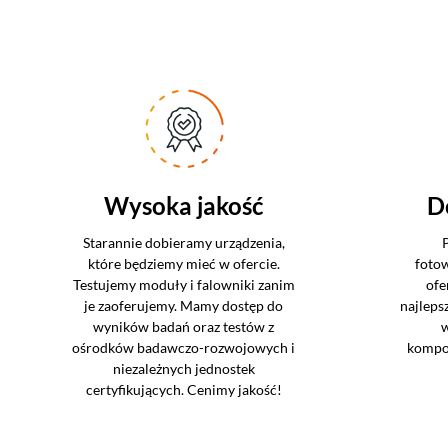
Wysoka jakość
D
Starannie dobieramy urządzenia,
które będziemy mieć w ofercie.
foto
Testujemy moduły i falowniki zanim
ofe
je zaoferujemy. Mamy dostęp do
najleps
wyników badań oraz testów z
w
ośrodków badawczo-rozwojowych i
kompo
niezależnych jednostek
certyfikujących. Cenimy jakość!