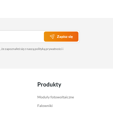
Zapisz się
 że zapoznałeś się z naszą
polityką prywatności
i
Produkty
Moduły fotowoltaiczne
Falowniki