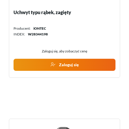
Magazyn energii CBS8000-80kWh Sofar
Producent:
Sofar
INDEX:
CBS8000-80kWh
Zaloguj się, aby zobaczyć cenę
Zaloguj się