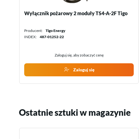
Uchwyt typu rąbek, zagięty
Producent:
iONTEC
INDEX:
W28344198
Zaloguj się, aby zobaczyć cenę
Zaloguj się
Ostatnie sztuki w magazynie