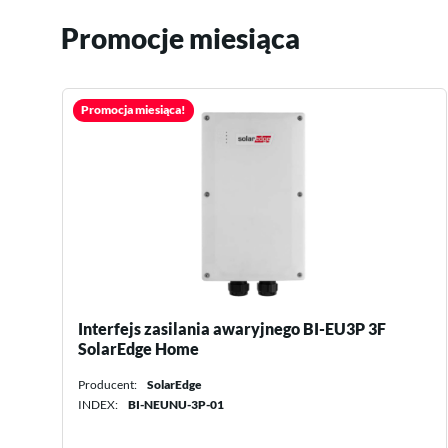
Promocje miesiąca
Promocja miesiąca!
Ładowarka EVK22 SolarEdge
Producent:
SolarEdge
INDEX:
SE-EVK22C00-01