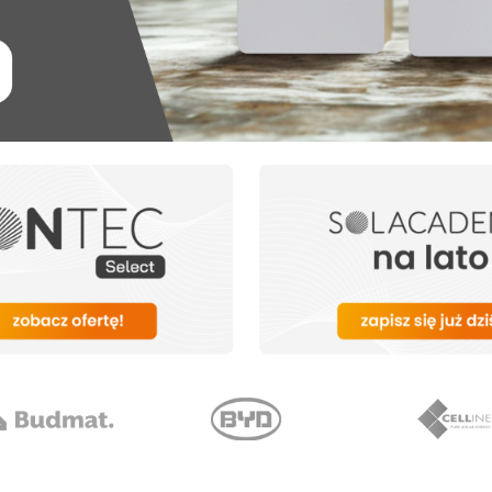
Termostaty do pomp
Ładowarki do pojazdów
Akcesoria do pomp ciepła
elektrycznych
Akcesoria do ładowarek